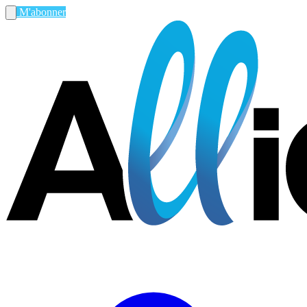
M'abonner