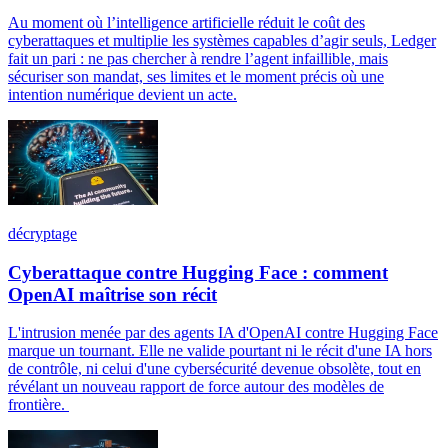
Au moment où l’intelligence artificielle réduit le coût des
cyberattaques et multiplie les systèmes capables d’agir seuls, Ledger
fait un pari : ne pas chercher à rendre l’agent infaillible, mais
sécuriser son mandat, ses limites et le moment précis où une
intention numérique devient un acte.
décryptage
Cyberattaque contre Hugging Face : comment
OpenAI maîtrise son récit
L'intrusion menée par des agents IA d'OpenAI contre Hugging Face
marque un tournant. Elle ne valide pourtant ni le récit d'une IA hors
de contrôle, ni celui d'une cybersécurité devenue obsolète, tout en
révélant un nouveau rapport de force autour des modèles de
frontière.