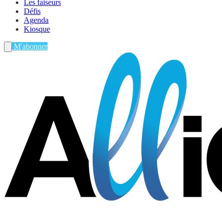
Les faiseurs
Défis
Agenda
Kiosque
M'abonner