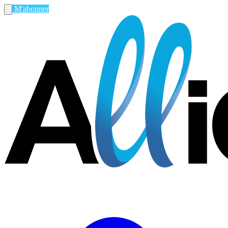
M'abonner