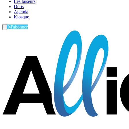
Les faiseurs
Défis
Agenda
Kiosque
M'abonner