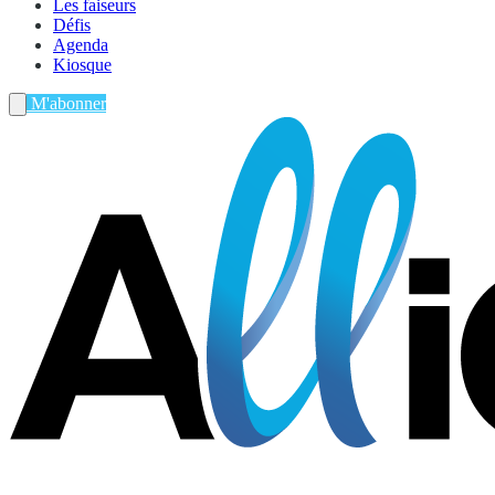
Les faiseurs
Défis
Agenda
Kiosque
M'abonner