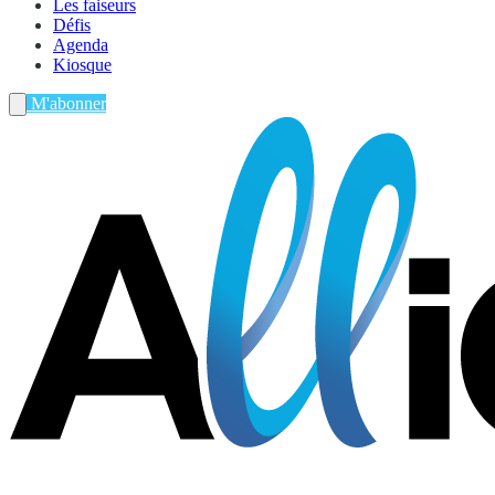
Les faiseurs
Défis
Agenda
Kiosque
M'abonner