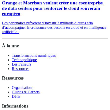
Orange et Morrison veulent créer une coentreprise
de data centers pour renforcer le cloud souverain
européen
Les partenaires prévoient d’investir 3 milliards d’euros afin
d’accompagner la croissance des besoins en cloud et en intelligence
artificielle.
À la une
Transformations numériques
Technopolitique
Les Faiseurs
Ressources
Ressources
Organisations
Guides & Carnets
Défis
Informations