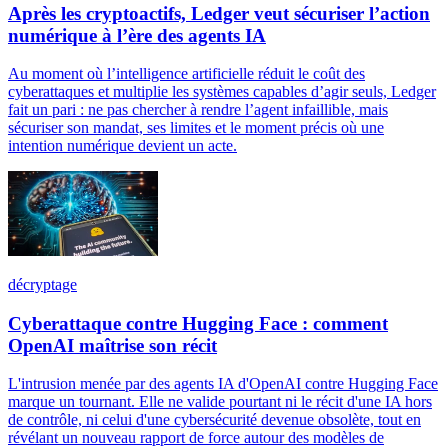
Après les cryptoactifs, Ledger veut sécuriser l’action
numérique à l’ère des agents IA
Au moment où l’intelligence artificielle réduit le coût des
cyberattaques et multiplie les systèmes capables d’agir seuls, Ledger
fait un pari : ne pas chercher à rendre l’agent infaillible, mais
sécuriser son mandat, ses limites et le moment précis où une
intention numérique devient un acte.
décryptage
Cyberattaque contre Hugging Face : comment
OpenAI maîtrise son récit
L'intrusion menée par des agents IA d'OpenAI contre Hugging Face
marque un tournant. Elle ne valide pourtant ni le récit d'une IA hors
de contrôle, ni celui d'une cybersécurité devenue obsolète, tout en
révélant un nouveau rapport de force autour des modèles de