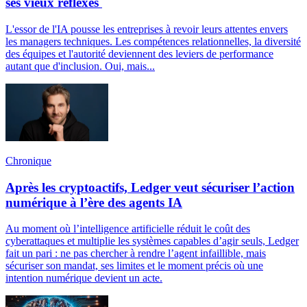
ses vieux réflexes
L'essor de l'IA pousse les entreprises à revoir leurs attentes envers
les managers techniques. Les compétences relationnelles, la diversité
des équipes et l'autorité deviennent des leviers de performance
autant que d'inclusion. Oui, mais...
Chronique
Après les cryptoactifs, Ledger veut sécuriser l’action
numérique à l’ère des agents IA
Au moment où l’intelligence artificielle réduit le coût des
cyberattaques et multiplie les systèmes capables d’agir seuls, Ledger
fait un pari : ne pas chercher à rendre l’agent infaillible, mais
sécuriser son mandat, ses limites et le moment précis où une
intention numérique devient un acte.