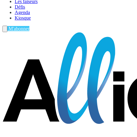
Les faiseurs
Défis
Agenda
Kiosque
M'abonner