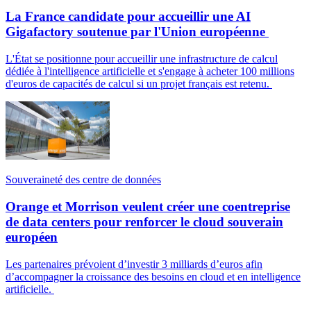
La France candidate pour accueillir une AI
Gigafactory soutenue par l'Union européenne
L'État se positionne pour accueillir une infrastructure de calcul
dédiée à l'intelligence artificielle et s'engage à acheter 100 millions
d'euros de capacités de calcul si un projet français est retenu.
Souveraineté des centre de données
Orange et Morrison veulent créer une coentreprise
de data centers pour renforcer le cloud souverain
européen
Les partenaires prévoient d’investir 3 milliards d’euros afin
d’accompagner la croissance des besoins en cloud et en intelligence
artificielle.