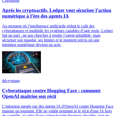
Chronique
Après les cryptoactifs, Ledger veut sécuriser l’action
numérique à l’ère des agents IA
Au moment où l’intelligence artificielle réduit le coût des
cyberattaques et multiplie les systèmes capables d’agir seuls, Ledger
fait un pari : ne pas chercher à rendre l’agent infaillible, mais
sécuriser son mandat, ses limites et le moment précis où une
intention numérique devient un acte.
décryptage
Cyberattaque contre Hugging Face : comment
OpenAI maîtrise son récit
L'intrusion menée par des agents IA d'OpenAI contre Hugging Face
marque un tournant. Elle ne valide pourtant ni le récit d'une IA hors
de contrôle, ni celui d'une cybersécurité devenue obsolète, tout en