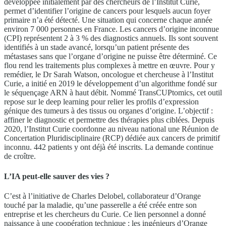
développée initialement par des chercheurs de l’Institut Curie,
permet d’identifier l’origine de cancers pour lesquels aucun foyer
primaire n’a été détecté. Une situation qui concerne chaque année
environ 7 000 personnes en France. Les cancers d’origine inconnue
(CPI) représentent 2 à 3 % des diagnostics annuels. Ils sont souvent
identifiés à un stade avancé, lorsqu’un patient présente des
métastases sans que l’organe d’origine ne puisse être déterminé. Ce
flou rend les traitements plus complexes à mettre en œuvre. Pour y
remédier, le Dr Sarah Watson, oncologue et chercheuse à l’Institut
Curie, a initié en 2019 le développement d’un algorithme fondé sur
le séquençage ARN à haut débit. Nommé TransCUPtomics, cet outil
repose sur le deep learning pour relier les profils d’expression
génique des tumeurs à des tissus ou organes d’origine. L’objectif :
affiner le diagnostic et permettre des thérapies plus ciblées. Depuis
2020, l’Institut Curie coordonne au niveau national une Réunion de
Concertation Pluridisciplinaire (RCP) dédiée aux cancers de primitif
inconnu. 442 patients y ont déjà été inscrits. La demande continue
de croître.
L’IA peut-elle sauver des vies ?
C’est à l’initiative de Charles Delobel, collaborateur d’Orange
touché par la maladie, qu’une passerelle a été créée entre son
entreprise et les chercheurs du Curie. Ce lien personnel a donné
naissance à une coopération technique : les ingénieurs d’Orange