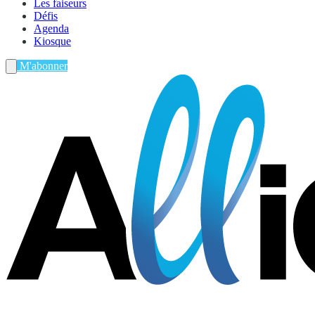
Les faiseurs
Défis
Agenda
Kiosque
M'abonner