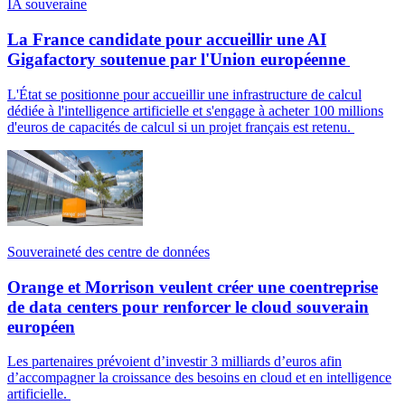
IA souveraine
La France candidate pour accueillir une AI
Gigafactory soutenue par l'Union européenne
L'État se positionne pour accueillir une infrastructure de calcul
dédiée à l'intelligence artificielle et s'engage à acheter 100 millions
d'euros de capacités de calcul si un projet français est retenu.
Souveraineté des centre de données
Orange et Morrison veulent créer une coentreprise
de data centers pour renforcer le cloud souverain
européen
Les partenaires prévoient d’investir 3 milliards d’euros afin
d’accompagner la croissance des besoins en cloud et en intelligence
artificielle.