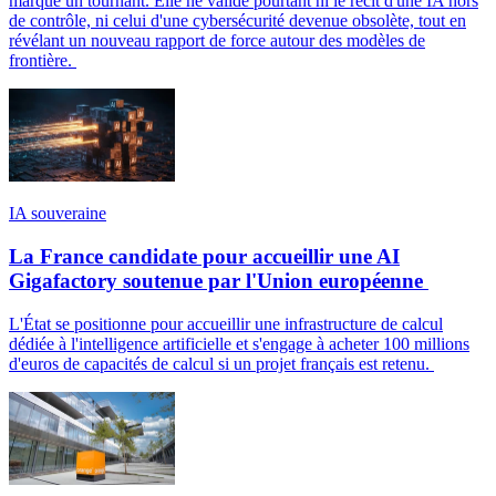
marque un tournant. Elle ne valide pourtant ni le récit d'une IA hors
de contrôle, ni celui d'une cybersécurité devenue obsolète, tout en
révélant un nouveau rapport de force autour des modèles de
frontière.
IA souveraine
La France candidate pour accueillir une AI
Gigafactory soutenue par l'Union européenne
L'État se positionne pour accueillir une infrastructure de calcul
dédiée à l'intelligence artificielle et s'engage à acheter 100 millions
d'euros de capacités de calcul si un projet français est retenu.