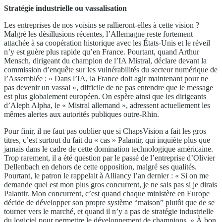
Stratégie industrielle ou vassalisation
Les entreprises de nos voisins se rallieront-elles à cette vision ?
Malgré les désillusions récentes, l’Allemagne reste fortement
attachée à sa coopération historique avec les États-Unis et le réveil
n’y est guère plus rapide qu’en France. Pourtant, quand Arthur
Mensch, dirigeant du champion de l’IA Mistral, déclare devant la
commission d’enquête sur les vulnérabilités du secteur numérique de
l’Assemblée : « Dans l’IA, la France doit agir maintenant pour ne
pas devenir un vassal », difficile de ne pas entendre que le message
est plus globalement européen. On espère ainsi que les dirigeants
d’Aleph Alpha, le « Mistral allemand », adressent actuellement les
mêmes alertes aux autorités publiques outre-Rhin.
Pour finir, il ne faut pas oublier que si ChapsVision a fait les gros
titres, c’est surtout du fait du « cas » Palantir, qui inquiète plus que
jamais dans le cadre de cette domination technologique américaine.
Trop rarement, il a été question par le passé de l’entreprise d’Olivier
Dellenbach en dehors de cette opposition, malgré ses qualités.
Pourtant, le patron le rappelait à Alliancy l’an dernier : « Si on me
demande quel est mon plus gros concurrent, je ne sais pas si je dirais
Palantir. Mon concurrent, c’est quand chaque ministère en Europe
décide de développer son propre système “maison” plutôt que de se
tourner vers le marché, et quand il n’y a pas de stratégie industrielle
du logiciel pour permettre le développement de champions. » À bon