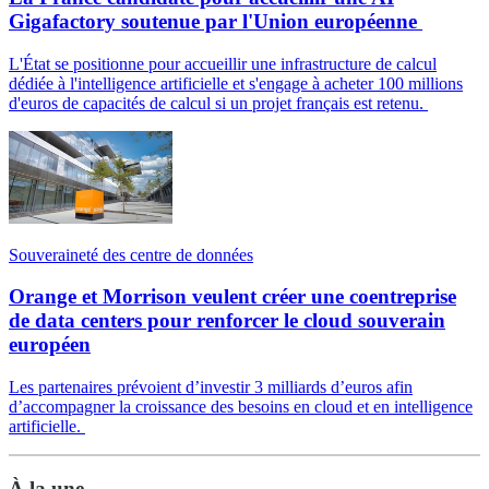
Gigafactory soutenue par l'Union européenne
L'État se positionne pour accueillir une infrastructure de calcul
dédiée à l'intelligence artificielle et s'engage à acheter 100 millions
d'euros de capacités de calcul si un projet français est retenu.
Souveraineté des centre de données
Orange et Morrison veulent créer une coentreprise
de data centers pour renforcer le cloud souverain
européen
Les partenaires prévoient d’investir 3 milliards d’euros afin
d’accompagner la croissance des besoins en cloud et en intelligence
artificielle.
À la une