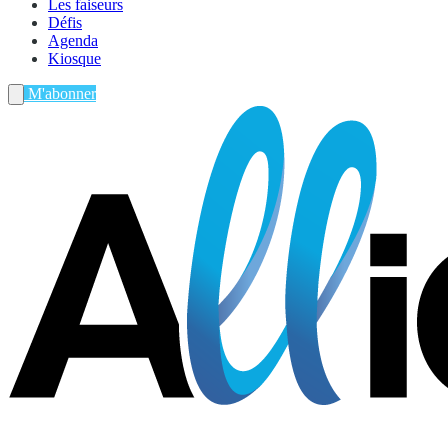
Les faiseurs
Défis
Agenda
Kiosque
M'abonner