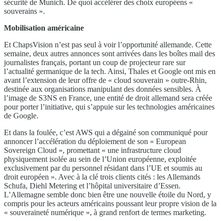
sécurité de Munich. De quoi accélérer des choix européens «
souverains ».
Mobilisation américaine
Et ChapsVision n’est pas seul à voir l’opportunité allemande. Cette
semaine, deux autres annonces sont arrivées dans les boîtes mail des
journalistes français, portant un coup de projecteur rare sur
l’actualité germanique de la tech. Ainsi, Thales et Google ont mis en
avant l’extension de leur offre de « cloud souverain » outre-Rhin,
destinée aux organisations manipulant des données sensibles. À
l’image de S3NS en France, une entité de droit allemand sera créée
pour porter l’initiative, qui s’appuie sur les technologies américaines
de Google.
Et dans la foulée, c’est AWS qui a dégainé son communiqué pour
annoncer l’accélération du déploiement de son « European
Sovereign Cloud », promettant « une infrastructure cloud
physiquement isolée au sein de l’Union européenne, exploitée
exclusivement par du personnel résidant dans l’UE et soumis au
droit européen ». Avec à la clé trois clients cités : les Allemands
Schufa, Diehl Metering et l’hôpital universitaire d’Essen.
L’Allemagne semble donc bien être une nouvelle étoile du Nord, y
compris pour les acteurs américains poussant leur propre vision de la
« souveraineté numérique », à grand renfort de termes marketing.