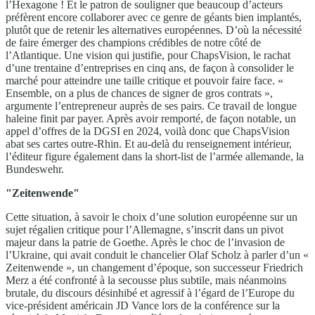
l’Hexagone ! Et le patron de souligner que beaucoup d’acteurs
préfèrent encore collaborer avec ce genre de géants bien implantés,
plutôt que de retenir les alternatives européennes. D’où la nécessité
de faire émerger des champions crédibles de notre côté de
l’Atlantique. Une vision qui justifie, pour ChapsVision, le rachat
d’une trentaine d’entreprises en cinq ans, de façon à consolider le
marché pour atteindre une taille critique et pouvoir faire face. «
Ensemble, on a plus de chances de signer de gros contrats »,
argumente l’entrepreneur auprès de ses pairs. Ce travail de longue
haleine finit par payer. Après avoir remporté, de façon notable, un
appel d’offres de la DGSI en 2024, voilà donc que ChapsVision
abat ses cartes outre-Rhin. Et au-delà du renseignement intérieur,
l’éditeur figure également dans la short-list de l’armée allemande, la
Bundeswehr.
"Zeitenwende"
Cette situation, à savoir le choix d’une solution européenne sur un
sujet régalien critique pour l’Allemagne, s’inscrit dans un pivot
majeur dans la patrie de Goethe. Après le choc de l’invasion de
l’Ukraine, qui avait conduit le chancelier Olaf Scholz à parler d’un «
Zeitenwende », un changement d’époque, son successeur Friedrich
Merz a été confronté à la secousse plus subtile, mais néanmoins
brutale, du discours désinhibé et agressif à l’égard de l’Europe du
vice-président américain JD Vance lors de la conférence sur la