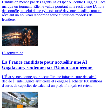
L'intrusion menée par des agents IA d'OpenAI contre Hugging Face
marque un tournant. Elle ne valide pourtant ni le récit d'une IA hors
de contrôle, ni celui d'une cybersécurité devenue obsolète, tout en
révélant un nouveau rapport de force autour des modèles de
frontière.
IA souveraine
La France candidate pour accueillir une AI
Gigafactory soutenue par l'Union européenne
L'État se positionne pour accueillir une infrastructure de calcul
dédiée à l'intelligence artificielle et s'engage à acheter 100 millions
d'euros de capacités de calcul si un projet français est retenu.