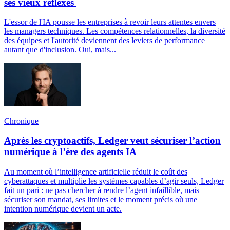
ses vieux réflexes
L'essor de l'IA pousse les entreprises à revoir leurs attentes envers
les managers techniques. Les compétences relationnelles, la diversité
des équipes et l'autorité deviennent des leviers de performance
autant que d'inclusion. Oui, mais...
Chronique
Après les cryptoactifs, Ledger veut sécuriser l’action
numérique à l’ère des agents IA
Au moment où l’intelligence artificielle réduit le coût des
cyberattaques et multiplie les systèmes capables d’agir seuls, Ledger
fait un pari : ne pas chercher à rendre l’agent infaillible, mais
sécuriser son mandat, ses limites et le moment précis où une
intention numérique devient un acte.