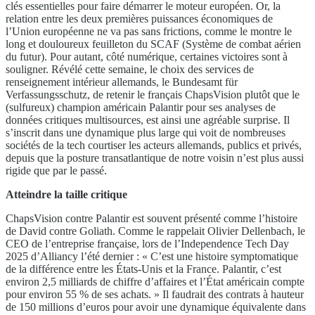
clés essentielles pour faire démarrer le moteur européen. Or, la
relation entre les deux premières puissances économiques de
l’Union européenne ne va pas sans frictions, comme le montre le
long et douloureux feuilleton du SCAF (Système de combat aérien
du futur). Pour autant, côté numérique, certaines victoires sont à
souligner. Révélé cette semaine, le choix des services de
renseignement intérieur allemands, le Bundesamt für
Verfassungsschutz, de retenir le français ChapsVision plutôt que le
(sulfureux) champion américain Palantir pour ses analyses de
données critiques multisources, est ainsi une agréable surprise. Il
s’inscrit dans une dynamique plus large qui voit de nombreuses
sociétés de la tech courtiser les acteurs allemands, publics et privés,
depuis que la posture transatlantique de notre voisin n’est plus aussi
rigide que par le passé.
Atteindre la taille critique
ChapsVision contre Palantir est souvent présenté comme l’histoire
de David contre Goliath. Comme le rappelait Olivier Dellenbach, le
CEO de l’entreprise française, lors de l’Independence Tech Day
2025 d’Alliancy l’été dernier : « C’est une histoire symptomatique
de la différence entre les États-Unis et la France. Palantir, c’est
environ 2,5 milliards de chiffre d’affaires et l’État américain compte
pour environ 55 % de ses achats. » Il faudrait des contrats à hauteur
de 150 millions d’euros pour avoir une dynamique équivalente dans