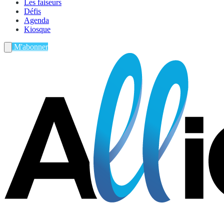
Les faiseurs
Défis
Agenda
Kiosque
M'abonner