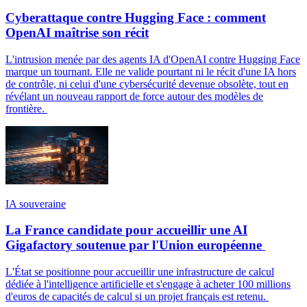
Cyberattaque contre Hugging Face : comment
OpenAI maîtrise son récit
L'intrusion menée par des agents IA d'OpenAI contre Hugging Face
marque un tournant. Elle ne valide pourtant ni le récit d'une IA hors
de contrôle, ni celui d'une cybersécurité devenue obsolète, tout en
révélant un nouveau rapport de force autour des modèles de
frontière.
IA souveraine
La France candidate pour accueillir une AI
Gigafactory soutenue par l'Union européenne
L'État se positionne pour accueillir une infrastructure de calcul
dédiée à l'intelligence artificielle et s'engage à acheter 100 millions
d'euros de capacités de calcul si un projet français est retenu.