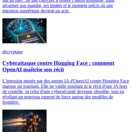
fait un pari : ne pas chercher à rendre l’agent infaillible, mais
sécuriser son mandat, ses limites et le moment précis où une
intention numérique devient un acte.
décryptage
Cyberattaque contre Hugging Face : comment
OpenAI maîtrise son récit
L'intrusion menée par des agents IA d'OpenAI contre Hugging Face
marque un tournant. Elle ne valide pourtant ni le récit d'une IA hors
de contrôle, ni celui d'une cybersécurité devenue obsolète, tout en
révélant un nouveau rapport de force autour des modèles de
frontière.