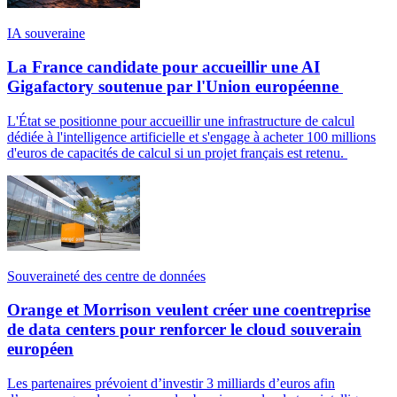
IA souveraine
La France candidate pour accueillir une AI
Gigafactory soutenue par l'Union européenne
L'État se positionne pour accueillir une infrastructure de calcul
dédiée à l'intelligence artificielle et s'engage à acheter 100 millions
d'euros de capacités de calcul si un projet français est retenu.
Souveraineté des centre de données
Orange et Morrison veulent créer une coentreprise
de data centers pour renforcer le cloud souverain
européen
Les partenaires prévoient d’investir 3 milliards d’euros afin