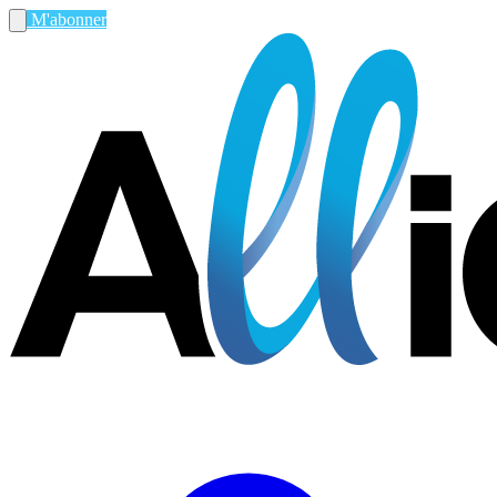
M'abonner