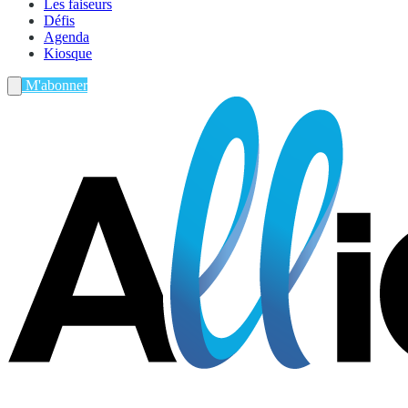
Les faiseurs
Défis
Agenda
Kiosque
M'abonner