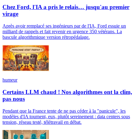
Chez Ford, l'IA a pris le relais… jusqu'au premier
virage
Après avoir remplacé ses ingénieurs par de l'IA, Ford essuie un
milliard de rappels et fait revenir en urgence 350 vétérans. La
bascule algorithmique version rétropédalage.
humeur
Certains LLM chaud ! Nos algorithmes ont la clim,
pas nous
Pendant que la France tente de ne pas céder à la "panicule", les
modèles d'IA tournent, eux, plutôt sereinement : data centers sous
tension, réseau testé, télétravail en débat.