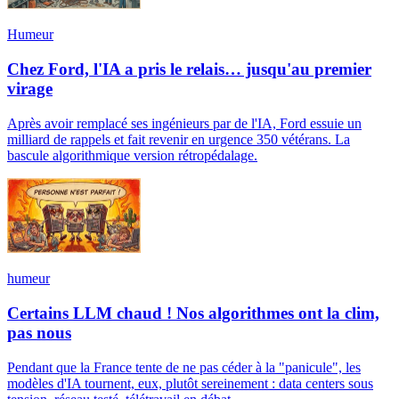
Humeur
Chez Ford, l'IA a pris le relais… jusqu'au premier
virage
Après avoir remplacé ses ingénieurs par de l'IA, Ford essuie un
milliard de rappels et fait revenir en urgence 350 vétérans. La
bascule algorithmique version rétropédalage.
humeur
Certains LLM chaud ! Nos algorithmes ont la clim,
pas nous
Pendant que la France tente de ne pas céder à la "panicule", les
modèles d'IA tournent, eux, plutôt sereinement : data centers sous