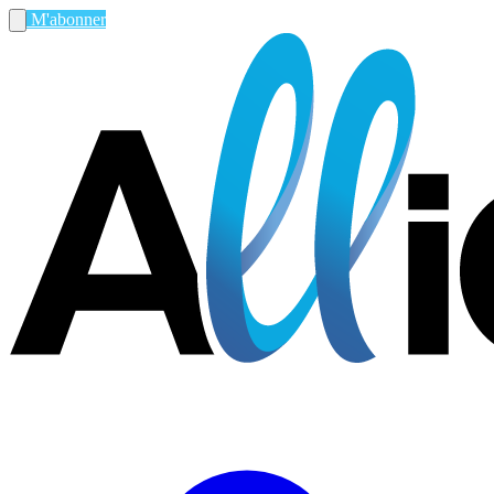
M'abonner