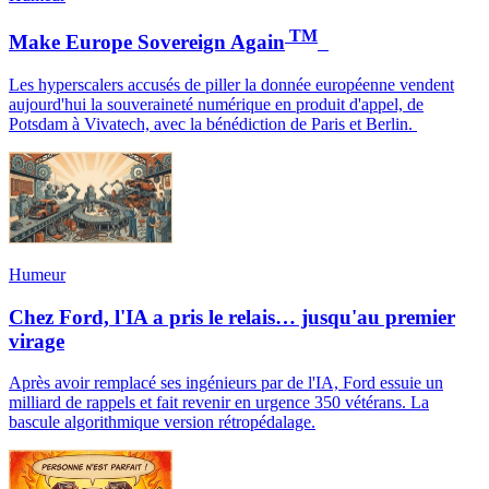
TM
Make Europe Sovereign Again
Les hyperscalers accusés de piller la donnée européenne vendent
aujourd'hui la souveraineté numérique en produit d'appel, de
Potsdam à Vivatech, avec la bénédiction de Paris et Berlin.
Humeur
Chez Ford, l'IA a pris le relais… jusqu'au premier
virage
Après avoir remplacé ses ingénieurs par de l'IA, Ford essuie un
milliard de rappels et fait revenir en urgence 350 vétérans. La
bascule algorithmique version rétropédalage.