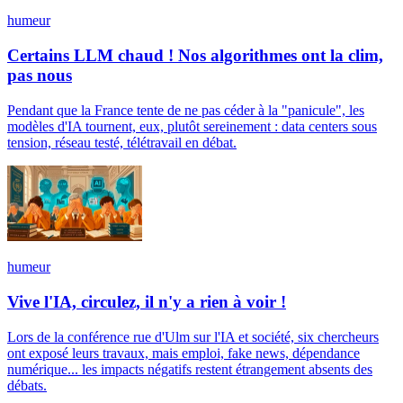
humeur
Certains LLM chaud ! Nos algorithmes ont la clim,
pas nous
Pendant que la France tente de ne pas céder à la "panicule", les
modèles d'IA tournent, eux, plutôt sereinement : data centers sous
tension, réseau testé, télétravail en débat.
humeur
Vive l'IA, circulez, il n'y a rien à voir !
Lors de la conférence rue d'Ulm sur l'IA et société, six chercheurs
ont exposé leurs travaux, mais emploi, fake news, dépendance
numérique... les impacts négatifs restent étrangement absents des
débats.