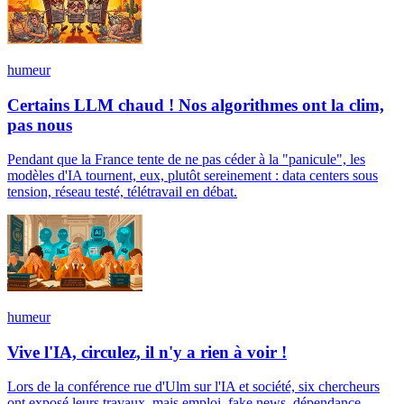
humeur
Certains LLM chaud ! Nos algorithmes ont la clim,
pas nous
Pendant que la France tente de ne pas céder à la "panicule", les
modèles d'IA tournent, eux, plutôt sereinement : data centers sous
tension, réseau testé, télétravail en débat.
humeur
Vive l'IA, circulez, il n'y a rien à voir !
Lors de la conférence rue d'Ulm sur l'IA et société, six chercheurs
ont exposé leurs travaux, mais emploi, fake news, dépendance