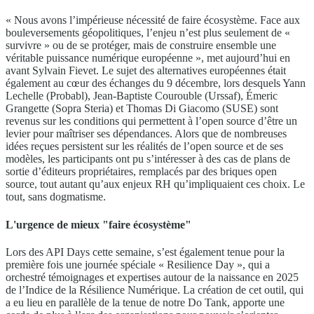
« Nous avons l’impérieuse nécessité de faire écosystème. Face aux
bouleversements géopolitiques, l’enjeu n’est plus seulement de «
survivre » ou de se protéger, mais de construire ensemble une
véritable puissance numérique européenne », met aujourd’hui en
avant Sylvain Fievet. Le sujet des alternatives européennes était
également au cœur des échanges du 9 décembre, lors desquels Yann
Lechelle (Probabl), Jean-Baptiste Courouble (Urssaf), Émeric
Grangette (Sopra Steria) et Thomas Di Giacomo (SUSE) sont
revenus sur les conditions qui permettent à l’open source d’être un
levier pour maîtriser ses dépendances. Alors que de nombreuses
idées reçues persistent sur les réalités de l’open source et de ses
modèles, les participants ont pu s’intéresser à des cas de plans de
sortie d’éditeurs propriétaires, remplacés par des briques open
source, tout autant qu’aux enjeux RH qu’impliquaient ces choix. Le
tout, sans dogmatisme.
L'urgence de mieux "faire écosystème"
Lors des API Days cette semaine, s’est également tenue pour la
première fois une journée spéciale « Resilience Day », qui a
orchestré témoignages et expertises autour de la naissance en 2025
de l’Indice de la Résilience Numérique. La création de cet outil, qui
a eu lieu en parallèle de la tenue de notre Do Tank, apporte une