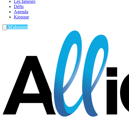
Les faiseurs
Défis
Agenda
Kiosque
M'abonner