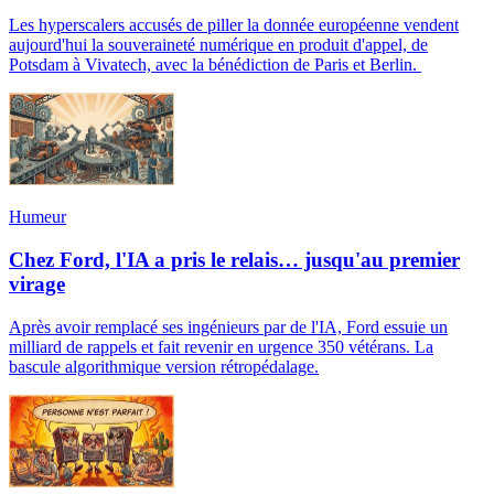
Les hyperscalers accusés de piller la donnée européenne vendent
aujourd'hui la souveraineté numérique en produit d'appel, de
Potsdam à Vivatech, avec la bénédiction de Paris et Berlin.
Humeur
Chez Ford, l'IA a pris le relais… jusqu'au premier
virage
Après avoir remplacé ses ingénieurs par de l'IA, Ford essuie un
milliard de rappels et fait revenir en urgence 350 vétérans. La
bascule algorithmique version rétropédalage.