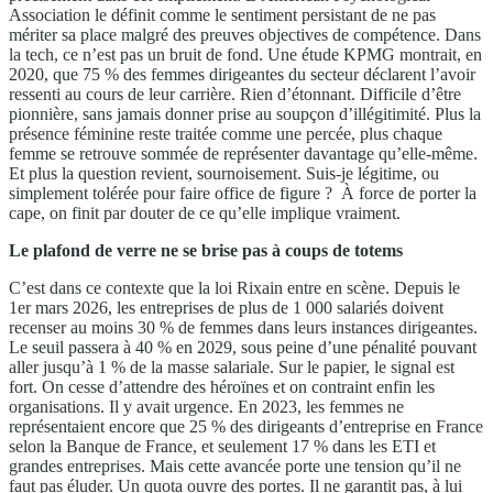
Association le définit comme le sentiment persistant de ne pas
mériter sa place malgré des preuves objectives de compétence. Dans
la tech, ce n’est pas un bruit de fond. Une étude KPMG montrait, en
2020, que 75 % des femmes dirigeantes du secteur déclarent l’avoir
ressenti au cours de leur carrière. Rien d’étonnant. Difficile d’être
pionnière, sans jamais donner prise au soupçon d’illégitimité. Plus la
présence féminine reste traitée comme une percée, plus chaque
femme se retrouve sommée de représenter davantage qu’elle-même.
Et plus la question revient, sournoisement. Suis-je légitime, ou
simplement tolérée pour faire office de figure ? À force de porter la
cape, on finit par douter de ce qu’elle implique vraiment.
Le plafond de verre ne se brise pas à coups de totems
C’est dans ce contexte que la loi Rixain entre en scène. Depuis le
1er mars 2026, les entreprises de plus de 1 000 salariés doivent
recenser au moins 30 % de femmes dans leurs instances dirigeantes.
Le seuil passera à 40 % en 2029, sous peine d’une pénalité pouvant
aller jusqu’à 1 % de la masse salariale. Sur le papier, le signal est
fort. On cesse d’attendre des héroïnes et on contraint enfin les
organisations. Il y avait urgence. En 2023, les femmes ne
représentaient encore que 25 % des dirigeants d’entreprise en France
selon la Banque de France, et seulement 17 % dans les ETI et
grandes entreprises. Mais cette avancée porte une tension qu’il ne
faut pas éluder. Un quota ouvre des portes. Il ne garantit pas, à lui