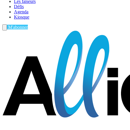
Les faiseurs
Défis
Agenda
Kiosque
M'abonner