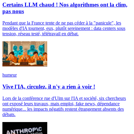
Certains LLM chaud ! Nos algorithmes ont la clim,
pas nous
Pendant que la France tente de ne pas céder à la "panicule", les
modèles d'IA tournent, eux, plutôt sereinement : data centers sous
tension, réseau testé, télétravail en débat.
humeur
Vive l'IA, circulez, il n'y a rien à voir !
Lors de la conférence rue d'Ulm sur l'IA et société, six chercheurs
ont exposé leurs travaux, mais emploi, fake news, dépendance
numérique... les impacts négatifs restent étrangement absents des
débats.