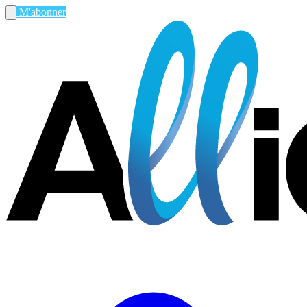
M'abonner