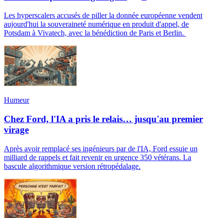
Les hyperscalers accusés de piller la donnée européenne vendent
aujourd'hui la souveraineté numérique en produit d'appel, de
Potsdam à Vivatech, avec la bénédiction de Paris et Berlin.
Humeur
Chez Ford, l'IA a pris le relais… jusqu'au premier
virage
Après avoir remplacé ses ingénieurs par de l'IA, Ford essuie un
milliard de rappels et fait revenir en urgence 350 vétérans. La
bascule algorithmique version rétropédalage.