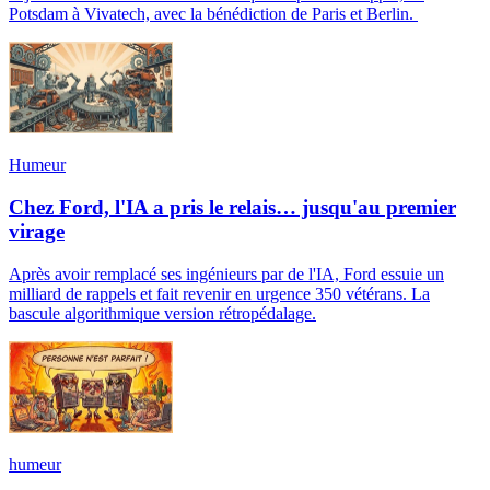
Potsdam à Vivatech, avec la bénédiction de Paris et Berlin.
Humeur
Chez Ford, l'IA a pris le relais… jusqu'au premier
virage
Après avoir remplacé ses ingénieurs par de l'IA, Ford essuie un
milliard de rappels et fait revenir en urgence 350 vétérans. La
bascule algorithmique version rétropédalage.
humeur