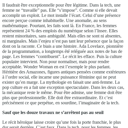
Il faudrait être exceptionnelle pour être légitime. Dans la tech, une
femme ne “travaille” pas. Elle “s’impose”. Comme si elle devait
accomplir un exploit. Le mot installe l’écart. Celui d’une présence
encore perçue comme inhabituelle. Une anomalie, au sens
mathématique. Pourtant, les faits sont là. En France, les femmes
représentent 24 % des emplois du numérique selon l’Insee. Elles
restent minoritaires, sans ambiguïté. Mais elles ne sont ni absentes,
ni marginales. Mais l’enjeu n’est pas tant leur présence que la façon
dont on la raconte. Ce biais a une histoire. Ada Lovelace, pionnière
de la programmation, a longtemps été reléguée aux notes de bas de
page. Les femmes “contribuent”. Le récit les efface. Puis la culture
populaire intervient. Non pour normaliser, mais pour rendre
acceptable. Wonder Woman en est l’exemple le plus parlant.
Héritière des Amazones, figures antiques pensées comme extérieures
à l’ordre social, elle incarne une puissance féminine qui ne peut
exister qu’en marge. La mythologie en faisait une anti-femme. La
pop culture en a fait une exception spectaculaire. Dans les deux cas,
la mécanique reste le même. Pour être admise, une femme doit être
plus que professionnelle. Elle doit être extraordinaire. Et c’est
précisément ce que perpétue, en sourdine, l’imaginaire de la tech.
Sauf que les douze travaux ne s’arrêtent pas au seuil
Le récit héroïque laisse croire qu’une fois la porte franchie, le plus
dur serait derrière. C’est faux. Dans la tech, pour les femmes, les