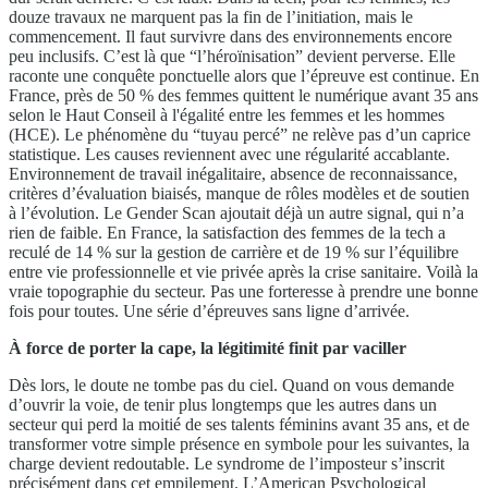
douze travaux ne marquent pas la fin de l’initiation, mais le
commencement. Il faut survivre dans des environnements encore
peu inclusifs. C’est là que “l’héroïnisation” devient perverse. Elle
raconte une conquête ponctuelle alors que l’épreuve est continue. En
France, près de 50 % des femmes quittent le numérique avant 35 ans
selon le Haut Conseil à l'égalité entre les femmes et les hommes
(HCE). Le phénomène du “tuyau percé” ne relève pas d’un caprice
statistique. Les causes reviennent avec une régularité accablante.
Environnement de travail inégalitaire, absence de reconnaissance,
critères d’évaluation biaisés, manque de rôles modèles et de soutien
à l’évolution. Le Gender Scan ajoutait déjà un autre signal, qui n’a
rien de faible. En France, la satisfaction des femmes de la tech a
reculé de 14 % sur la gestion de carrière et de 19 % sur l’équilibre
entre vie professionnelle et vie privée après la crise sanitaire. Voilà la
vraie topographie du secteur. Pas une forteresse à prendre une bonne
fois pour toutes. Une série d’épreuves sans ligne d’arrivée.
À force de porter la cape, la légitimité finit par vaciller
Dès lors, le doute ne tombe pas du ciel. Quand on vous demande
d’ouvrir la voie, de tenir plus longtemps que les autres dans un
secteur qui perd la moitié de ses talents féminins avant 35 ans, et de
transformer votre simple présence en symbole pour les suivantes, la
charge devient redoutable. Le syndrome de l’imposteur s’inscrit
précisément dans cet empilement. L’American Psychological