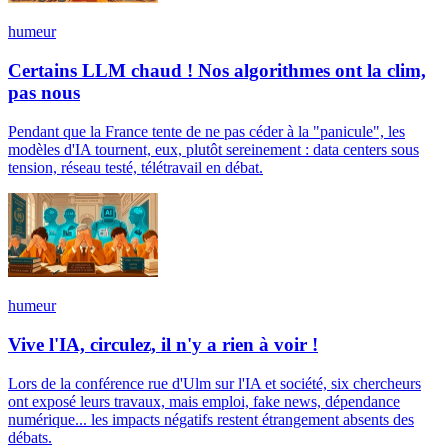
humeur
Certains LLM chaud ! Nos algorithmes ont la clim,
pas nous
Pendant que la France tente de ne pas céder à la "panicule", les
modèles d'IA tournent, eux, plutôt sereinement : data centers sous
tension, réseau testé, télétravail en débat.
humeur
Vive l'IA, circulez, il n'y a rien à voir !
Lors de la conférence rue d'Ulm sur l'IA et société, six chercheurs
ont exposé leurs travaux, mais emploi, fake news, dépendance
numérique... les impacts négatifs restent étrangement absents des
débats.