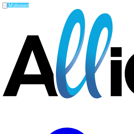
M'abonner