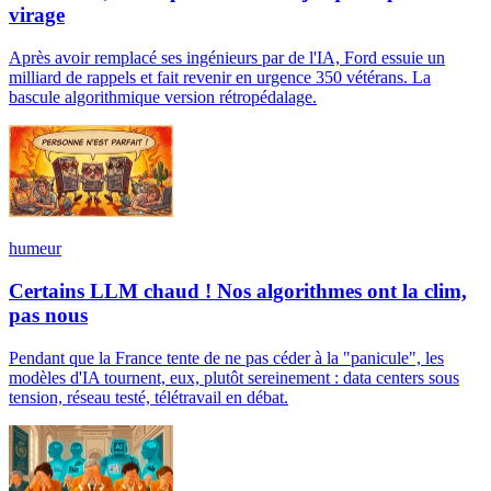
virage
Après avoir remplacé ses ingénieurs par de l'IA, Ford essuie un
milliard de rappels et fait revenir en urgence 350 vétérans. La
bascule algorithmique version rétropédalage.
humeur
Certains LLM chaud ! Nos algorithmes ont la clim,
pas nous
Pendant que la France tente de ne pas céder à la "panicule", les
modèles d'IA tournent, eux, plutôt sereinement : data centers sous
tension, réseau testé, télétravail en débat.