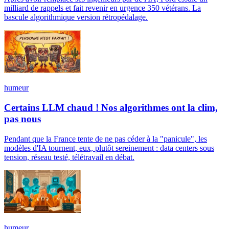
milliard de rappels et fait revenir en urgence 350 vétérans. La
bascule algorithmique version rétropédalage.
humeur
Certains LLM chaud ! Nos algorithmes ont la clim,
pas nous
Pendant que la France tente de ne pas céder à la "panicule", les
modèles d'IA tournent, eux, plutôt sereinement : data centers sous
tension, réseau testé, télétravail en débat.
humeur