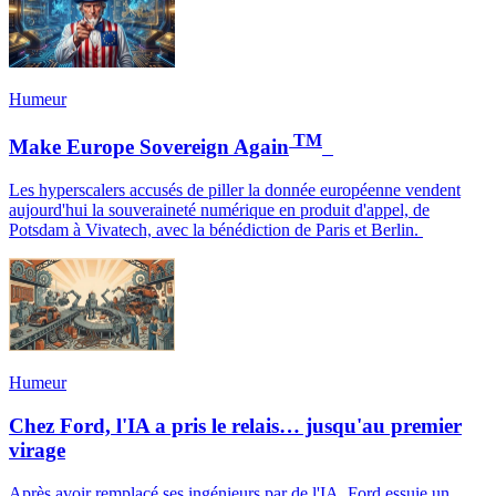
Humeur
TM
Make Europe Sovereign Again
Les hyperscalers accusés de piller la donnée européenne vendent
aujourd'hui la souveraineté numérique en produit d'appel, de
Potsdam à Vivatech, avec la bénédiction de Paris et Berlin.
Humeur
Chez Ford, l'IA a pris le relais… jusqu'au premier
virage
Après avoir remplacé ses ingénieurs par de l'IA, Ford essuie un