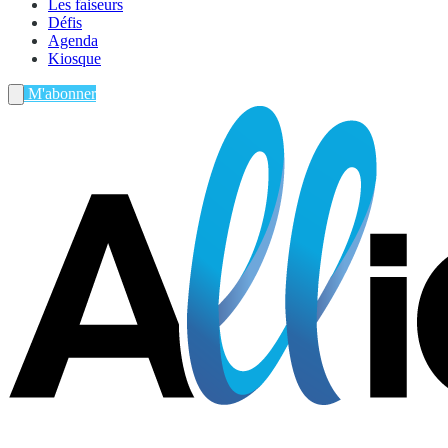
Les faiseurs
Défis
Agenda
Kiosque
M'abonner