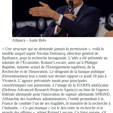
Alliancy - Aude Brès
«
Une structure qui ne demande jamais la permission
», voilà le
modèle auquel aspire Nicolas Dufourcq, directeur général de
Bpifrance, pour la recherche hexagonale. L’idée a été présentée au
ministre de l’Économie, Roland Lescure, ainsi qu’à Philippe
Baptiste, ministre actuel de l'Enseignement supérieur, de la
Recherche et de l'Innovation. Le dirigeant de la banque publique
d'investissement leur a remis son dernier rapport ce jeudi 18 juin à
Vivatech. L’agence préconisée aurait pour principales
caractéristiques son autonomie, à l’image de la DARPA américaine
(Defense Advanced Research Projects Agency) ou bien de l'agence
fédérale allemande pour l'innovation de rupture allemande SPRIND.
Affranchie des lourdeurs administratives, l’entité permettrait à la
France de combler l’un de ses fragilités, le transfert de la recherche à
l’industrie. «
Ce qui manque c’est le lien entre la recherche et le
monde des affaires
», admet Roland Lescure. Ce futur organe, s'il