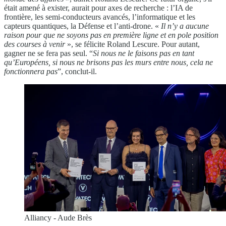
était amené à exister, aurait pour axes de recherche : l’IA de
frontière, les semi-conducteurs avancés, l’informatique et les
capteurs quantiques, la Défense et l’anti-drone. «
Il n’y a aucune
raison pour que ne soyons pas en première ligne et en pole position
des courses à venir
», se félicite Roland Lescure. Pour autant,
gagner ne se fera pas seul. “
Si nous ne le faisons pas en tant
qu’Européens, si nous ne brisons pas les murs entre nous, cela ne
fonctionnera pas
”, conclut-il.
Alliancy - Aude Brès