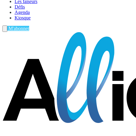
Les faiseurs
Défis
Agenda
Kiosque
M'abonner