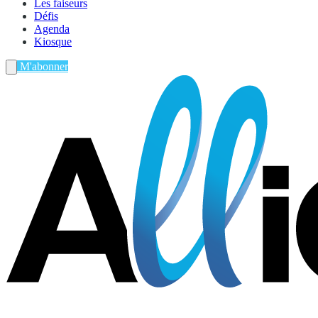
Les faiseurs
Défis
Agenda
Kiosque
M'abonner