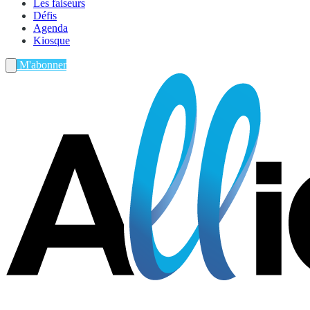
Les faiseurs
Défis
Agenda
Kiosque
M'abonner