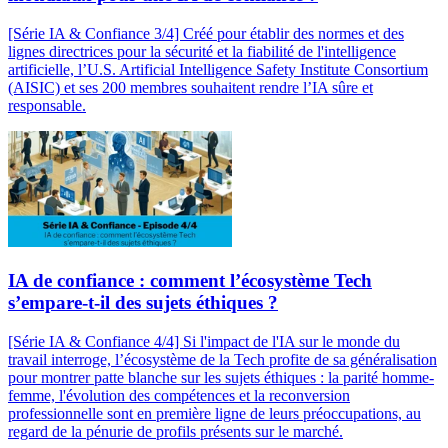
[Série IA & Confiance 3/4] Créé pour établir des normes et des
lignes directrices pour la sécurité et la fiabilité de l'intelligence
artificielle, l’U.S. Artificial Intelligence Safety Institute Consortium
(AISIC) et ses 200 membres souhaitent rendre l’IA sûre et
responsable.
IA de confiance : comment l’écosystème Tech
s’empare-t-il des sujets éthiques ?
[Série IA & Confiance 4/4] Si l'impact de l'IA sur le monde du
travail interroge, l’écosystème de la Tech profite de sa généralisation
pour montrer patte blanche sur les sujets éthiques : la parité homme-
femme, l'évolution des compétences et la reconversion
professionnelle sont en première ligne de leurs préoccupations, au
regard de la pénurie de profils présents sur le marché.