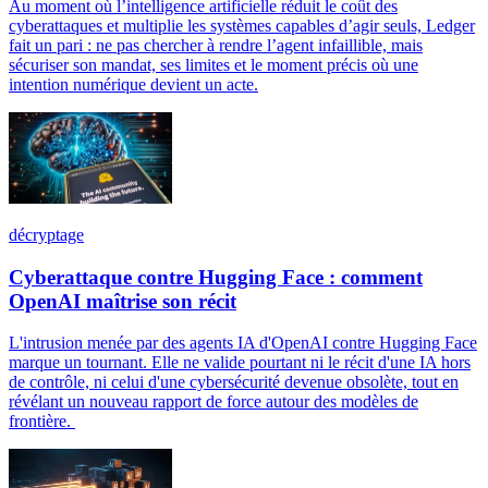
Au moment où l’intelligence artificielle réduit le coût des
cyberattaques et multiplie les systèmes capables d’agir seuls, Ledger
fait un pari : ne pas chercher à rendre l’agent infaillible, mais
sécuriser son mandat, ses limites et le moment précis où une
intention numérique devient un acte.
décryptage
Cyberattaque contre Hugging Face : comment
OpenAI maîtrise son récit
L'intrusion menée par des agents IA d'OpenAI contre Hugging Face
marque un tournant. Elle ne valide pourtant ni le récit d'une IA hors
de contrôle, ni celui d'une cybersécurité devenue obsolète, tout en
révélant un nouveau rapport de force autour des modèles de
frontière.