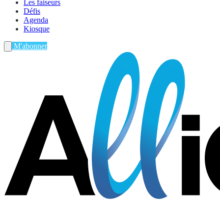
Les faiseurs
Défis
Agenda
Kiosque
M'abonner