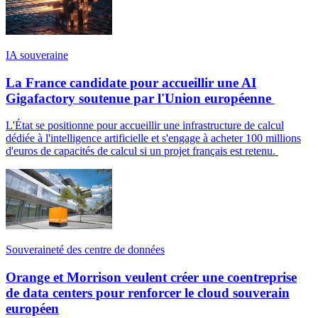
IA souveraine
La France candidate pour accueillir une AI
Gigafactory soutenue par l'Union européenne
L'État se positionne pour accueillir une infrastructure de calcul
dédiée à l'intelligence artificielle et s'engage à acheter 100 millions
d'euros de capacités de calcul si un projet français est retenu.
Souveraineté des centre de données
Orange et Morrison veulent créer une coentreprise
de data centers pour renforcer le cloud souverain
européen