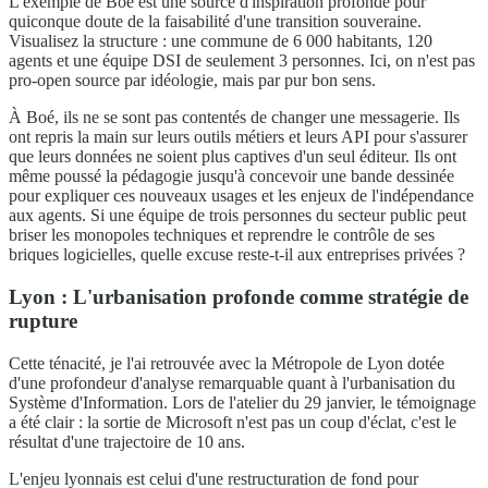
L'exemple de Boé est une source d'inspiration profonde pour
quiconque doute de la faisabilité d'une transition souveraine.
Visualisez la structure : une commune de 6 000 habitants, 120
agents et une équipe DSI de seulement 3 personnes. Ici, on n'est pas
pro-open source par idéologie, mais par pur bon sens.
À Boé, ils ne se sont pas contentés de changer une messagerie. Ils
ont repris la main sur leurs outils métiers et leurs API pour s'assurer
que leurs données ne soient plus captives d'un seul éditeur. Ils ont
même poussé la pédagogie jusqu'à concevoir une bande dessinée
pour expliquer ces nouveaux usages et les enjeux de l'indépendance
aux agents. Si une équipe de trois personnes du secteur public peut
briser les monopoles techniques et reprendre le contrôle de ses
briques logicielles, quelle excuse reste-t-il aux entreprises privées ?
Lyon : L'urbanisation profonde comme stratégie de
rupture
Cette ténacité, je l'ai retrouvée avec la Métropole de Lyon dotée
d'une profondeur d'analyse remarquable quant à l'urbanisation du
Système d'Information. Lors de l'atelier du 29 janvier, le témoignage
a été clair : la sortie de Microsoft n'est pas un coup d'éclat, c'est le
résultat d'une trajectoire de 10 ans.
L'enjeu lyonnais est celui d'une restructuration de fond pour