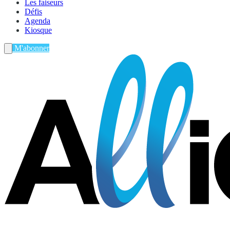
Les faiseurs
Défis
Agenda
Kiosque
M'abonner