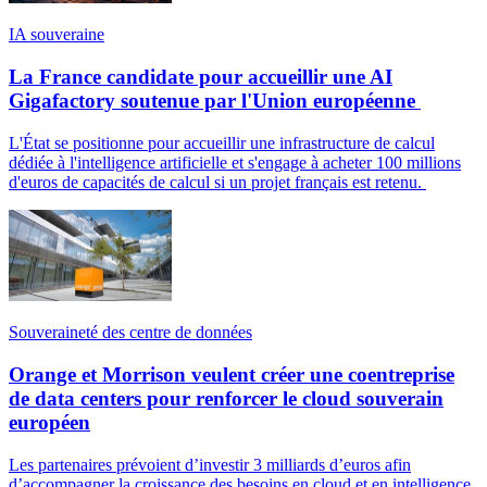
IA souveraine
La France candidate pour accueillir une AI
Gigafactory soutenue par l'Union européenne
L'État se positionne pour accueillir une infrastructure de calcul
dédiée à l'intelligence artificielle et s'engage à acheter 100 millions
d'euros de capacités de calcul si un projet français est retenu.
Souveraineté des centre de données
Orange et Morrison veulent créer une coentreprise
de data centers pour renforcer le cloud souverain
européen
Les partenaires prévoient d’investir 3 milliards d’euros afin
d’accompagner la croissance des besoins en cloud et en intelligence