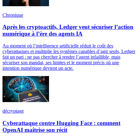
Chronique
Après les cryptoactifs, Ledger veut sécuriser l’action
numérique à l’ère des agents IA
Au moment où l’intelligence artificielle réduit le coût des
cyberattaques et multiplie les systèmes capables d’agir seuls, Ledger
fait un pari : ne pas chercher à rendre l’agent infaillible, mais
sécuriser son mandat, ses limites et le moment précis où une
intention numérique devient un acte.
décryptage
Cyberattaque contre Hugging Face : comment
OpenAI maîtrise son récit