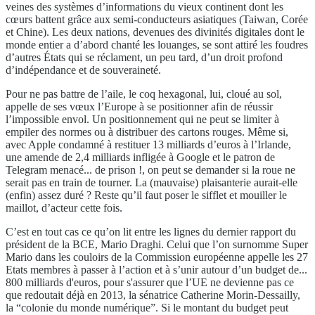
veines des systèmes d’informations du vieux continent dont les
cœurs battent grâce aux semi-conducteurs asiatiques (Taiwan, Corée
et Chine). Les deux nations, devenues des divinités digitales dont le
monde entier a d’abord chanté les louanges, se sont attiré les foudres
d’autres États qui se réclament, un peu tard, d’un droit profond
d’indépendance et de souveraineté.
Pour ne pas battre de l’aile, le coq hexagonal, lui, cloué au sol,
appelle de ses vœux l’Europe à se positionner afin de réussir
l’impossible envol. Un positionnement qui ne peut se limiter à
empiler des normes ou à distribuer des cartons rouges. Même si,
avec Apple condamné à restituer 13 milliards d’euros à l’Irlande,
une amende de 2,4 milliards infligée à Google et le patron de
Telegram menacé... de prison !, on peut se demander si la roue ne
serait pas en train de tourner. La (mauvaise) plaisanterie aurait-elle
(enfin) assez duré ? Reste qu’il faut poser le sifflet et mouiller le
maillot, d’acteur cette fois.
C’est en tout cas ce qu’on lit entre les lignes du dernier rapport du
président de la BCE, Mario Draghi. Celui que l’on surnomme Super
Mario dans les couloirs de la Commission européenne appelle les 27
Etats membres à passer à l’action et à s’unir autour d’un budget de...
800 milliards d'euros, pour s'assurer que l’UE ne devienne pas ce
que redoutait déjà en 2013, la sénatrice Catherine Morin-Dessailly,
la “colonie du monde numérique”. Si le montant du budget peut