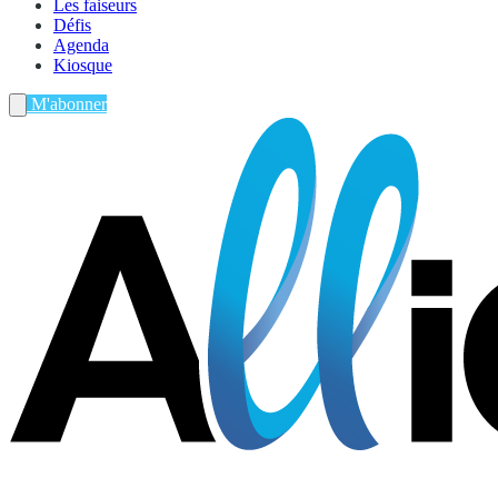
Les faiseurs
Défis
Agenda
Kiosque
M'abonner