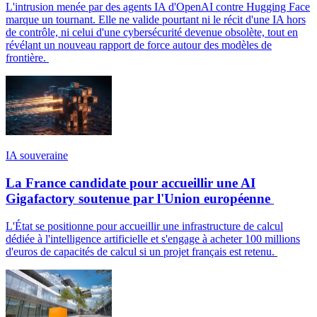
L'intrusion menée par des agents IA d'OpenAI contre Hugging Face
marque un tournant. Elle ne valide pourtant ni le récit d'une IA hors
de contrôle, ni celui d'une cybersécurité devenue obsolète, tout en
révélant un nouveau rapport de force autour des modèles de
frontière.
IA souveraine
La France candidate pour accueillir une AI
Gigafactory soutenue par l'Union européenne
L'État se positionne pour accueillir une infrastructure de calcul
dédiée à l'intelligence artificielle et s'engage à acheter 100 millions
d'euros de capacités de calcul si un projet français est retenu.