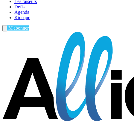
Les faiseurs
Défis
Agenda
Kiosque
M'abonner