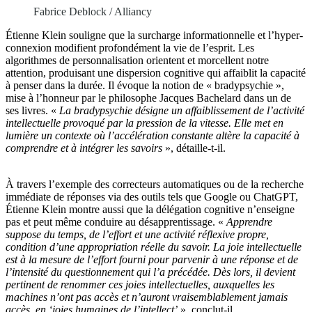
Fabrice Deblock / Alliancy
Étienne Klein souligne que la surcharge informationnelle et l’hyper-
connexion modifient profondément la vie de l’esprit. Les
algorithmes de personnalisation orientent et morcellent notre
attention, produisant une dispersion cognitive qui affaiblit la capacité
à penser dans la durée. Il évoque la notion de « bradypsychie »,
mise à l’honneur par le philosophe Jacques Bachelard dans un de
ses livres. «
La bradypsychie désigne un affaiblissement de l’activité
intellectuelle provoqué par la pression de la vitesse. Elle met en
lumière un contexte où l’accélération constante altère la capacité à
comprendre et à intégrer les savoirs
», détaille-t-il.
À travers l’exemple des correcteurs automatiques ou de la recherche
immédiate de réponses via des outils tels que Google ou ChatGPT,
Étienne Klein montre aussi que la délégation cognitive n’enseigne
pas et peut même conduire au désapprentissage. «
Apprendre
suppose du temps, de l’effort et une activité réflexive propre,
condition d’une appropriation réelle du savoir. La joie intellectuelle
est à la mesure de l’effort fourni pour parvenir à une réponse et de
l’intensité du questionnement qui l’a précédée. Dès lors, il devient
pertinent de renommer ces joies intellectuelles, auxquelles les
machines n’ont pas accès et n’auront vraisemblablement jamais
accès, en ‘joies humaines de l’intellect’
», conclut-il.