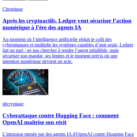
Chronique
Après les cryptoactifs, Ledger veut sécuriser l’action
numérique à l’ère des agents IA
Au moment où l’intelligence artificielle réduit le coût des
cyberattaques et multiplie les systèmes capables d’agir seuls, Ledger
fait un pari : ne pas chercher à rendre l’agent infaillible, mais
sécuriser son mandat, ses limites et le moment précis où une
intention numérique devient un acte.
décryptage
Cyberattaque contre Hugging Face : comment
OpenAI maîtrise son récit
L'intrusion menée par des agents IA d'OpenAI contre Hugging Face