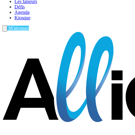
Les faiseurs
Défis
Agenda
Kiosque
M'abonner