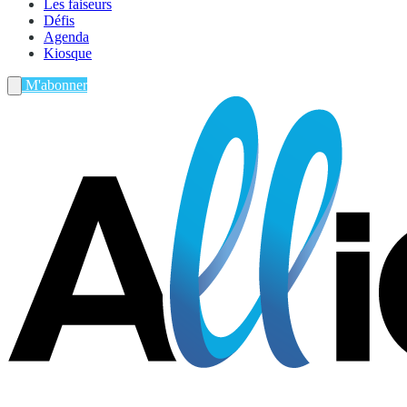
Les faiseurs
Défis
Agenda
Kiosque
M'abonner