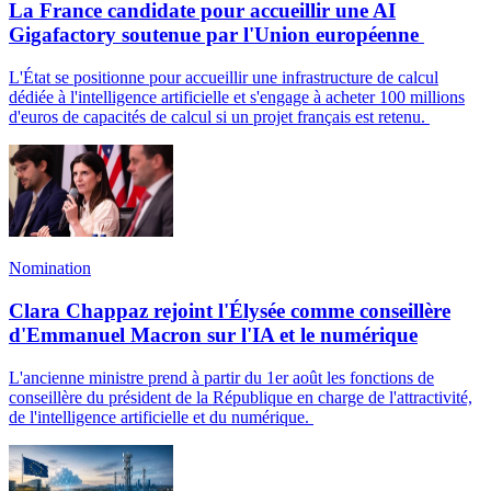
La France candidate pour accueillir une AI
Gigafactory soutenue par l'Union européenne
L'État se positionne pour accueillir une infrastructure de calcul
dédiée à l'intelligence artificielle et s'engage à acheter 100 millions
d'euros de capacités de calcul si un projet français est retenu.
Nomination
Clara Chappaz rejoint l'Élysée comme conseillère
d'Emmanuel Macron sur l'IA et le numérique
L'ancienne ministre prend à partir du 1er août les fonctions de
conseillère du président de la République en charge de l'attractivité,
de l'intelligence artificielle et du numérique.