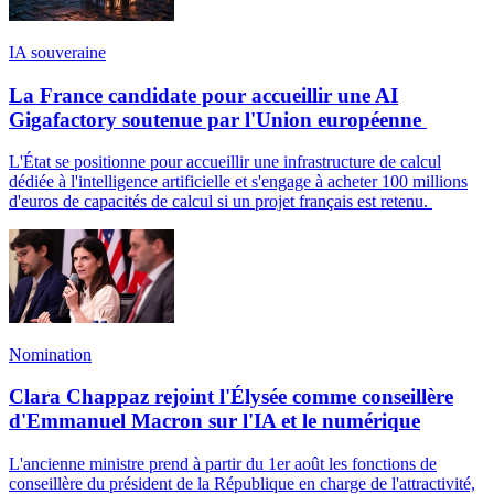
IA souveraine
La France candidate pour accueillir une AI
Gigafactory soutenue par l'Union européenne
L'État se positionne pour accueillir une infrastructure de calcul
dédiée à l'intelligence artificielle et s'engage à acheter 100 millions
d'euros de capacités de calcul si un projet français est retenu.
Nomination
Clara Chappaz rejoint l'Élysée comme conseillère
d'Emmanuel Macron sur l'IA et le numérique
L'ancienne ministre prend à partir du 1er août les fonctions de
conseillère du président de la République en charge de l'attractivité,