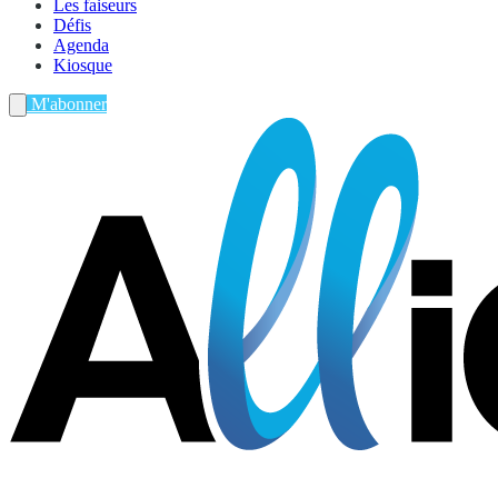
Les faiseurs
Défis
Agenda
Kiosque
M'abonner