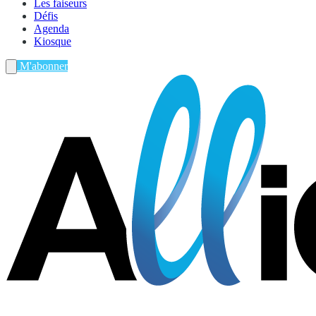
Les faiseurs
Défis
Agenda
Kiosque
M'abonner