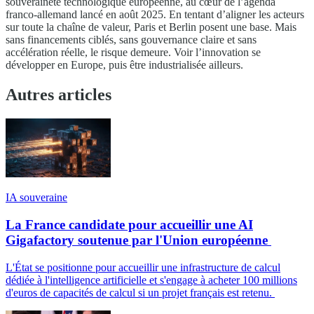
souveraineté technologique européenne, au cœur de l’agenda
franco-allemand lancé en août 2025. En tentant d’aligner les acteurs
sur toute la chaîne de valeur, Paris et Berlin posent une base. Mais
sans financements ciblés, sans gouvernance claire et sans
accélération réelle, le risque demeure. Voir l’innovation se
développer en Europe, puis être industrialisée ailleurs.
Autres articles
IA souveraine
La France candidate pour accueillir une AI
Gigafactory soutenue par l'Union européenne
L'État se positionne pour accueillir une infrastructure de calcul
dédiée à l'intelligence artificielle et s'engage à acheter 100 millions
d'euros de capacités de calcul si un projet français est retenu.