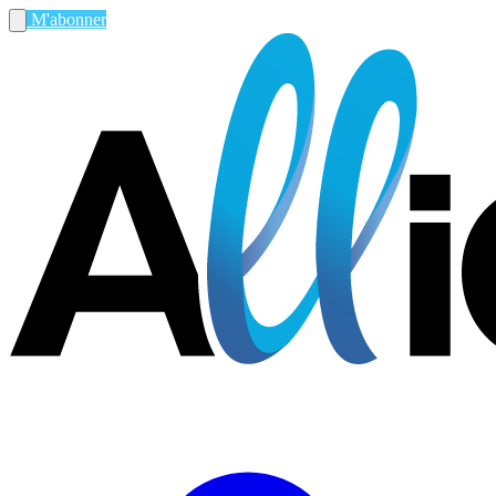
M'abonner