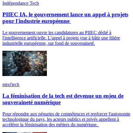
Indépendance Tech
PIIEC IA, le gouvernement lance un appel à projets
pour l'industrie européenne
Le gouvernement ouvre les candidatures au PIIEC dédié à
l'intelligence artificielle. L'appel à projets vise à bâtir une filière
industrielle européenne, sur fond de souveraineté.
mixi'tech
La féminisation de la tech est devenue un enjeu de
souveraineté numérique
Pour répondre aux pénuries de compétences et renforcer l'autonomie
technologique du pays, les acteurs publics et privés appellent à
accélérer la féminisation des métiers du numérique.