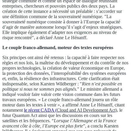
stratégie commune et comme un espace de dialogue réunissant
entreprises, chercheurs et pouvoirs publics des deux pays. La
création de cette instance a nécessité un préalable : s’accorder sur
une définition commune de la souveraineté numérique. "La
souveraineté numérique consiste à donner à l’Europe la capacité
d’agir de manière autonome lorsqu’il s’agit d’enjeux stratégiques.
Elle implique également d’adapter nos exigences au niveau de
risque rencontré", a déclaré Anne Le Hénanff.
Le couple franco-allemand, moteur des textes européens
Six principes ont ainsi été retenus : la capacité à faire respecter nos
règles et nos lois, la maîtrise du développement et du contrôle de nos
propres technologies, la création de valeur économique en Europe,
la protection des données, l’interopérabilité des systèmes européens
et, enfin, la résilience des infrastructures. Cette clarification était
indispensable, selon Karsten Wildberger : "
Rien n’est possible en
politique si nous ne sommes pas alignés.
" Le ministre allemand a
indiqué vouloir faire valoir cette vision commune dans les futurs
travaux européens. « Le couple franco-allemand jouera un rôle
moteur dans les textes à venir », a affirmé Anne Le Hénanff, citant
notamment
le récent CADA (
Cloud and AI Development Act)
, le
futur Quantum Act ainsi que les discussions en cours sur les
satellites et les fréquences. “
Lorsque l’Allemagne et la France
avancent côte à côte, l’Europe est plus forte
”, a conclu Karsten