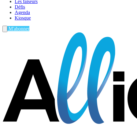
Les faiseurs
Défis
Agenda
Kiosque
M'abonner