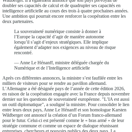
Wildberger. Il a également annoncé que son pays prévoyait de
doubler ses capacités de calcul et de quadrupler ses capacités en
intelligence artificielle au cours des trois à quatre prochaines années.
Une ambition qui pourrait encore renforcer la coopération entre les
deux partenaires.
La souveraineté numérique consiste à donner à
l’Europe la capacité d’agir de manière autonome
lorsqu’il s’agit d’enjeux stratégiques. Elle implique
également d’adapter nos exigences au niveau de risque
rencontré.
— Anne Le Hénanff, ministre déléguée chargée du
Numérique et de l’Intelligence artificielle
Après ces différentes annonces, la ministre s’est faufilée entre les
milliers de visiteurs pour se rendre au pavillon allemand.
L’Allemagne a été désignée pays de l’année de cette édition 2026,
en raison de la coopération engagée avec la France depuis novembre
dernier sur les questions de souveraineté européenne. "L’IA est aussi
un outil diplomatique", a souligné la ministre. Pour consolider le lien
entre leurs deux pays, Anne Le Hénanff et son homologue Karsten
Wildberger ont annoncé la création d’un Forum franco-allemand
pour le futur. Celui-ci est présenté comme le « bras armé » de leur
stratégie commune et comme un espace de dialogue réunissant
entreprises, chercheurs et pouvoirs publics des deux pays. La