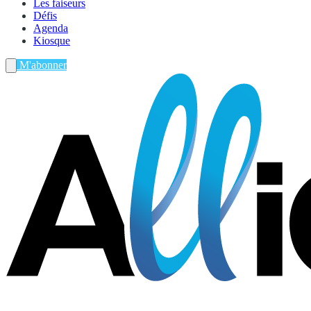
Les faiseurs
Défis
Agenda
Kiosque
M'abonner