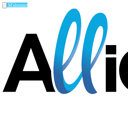
M'abonner