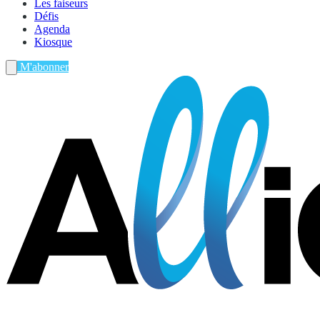
Les faiseurs
Défis
Agenda
Kiosque
M'abonner