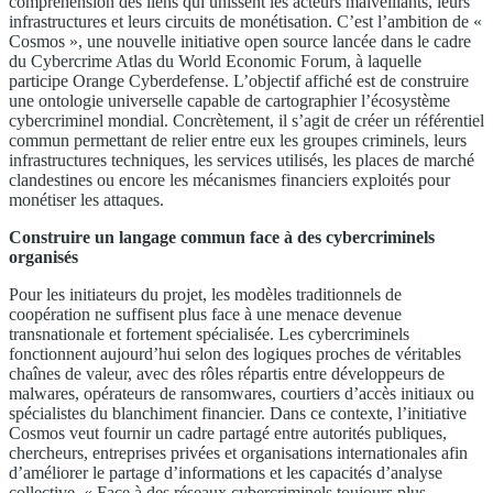
compréhension des liens qui unissent les acteurs malveillants, leurs
infrastructures et leurs circuits de monétisation. C’est l’ambition de «
Cosmos », une nouvelle initiative open source lancée dans le cadre
du Cybercrime Atlas du World Economic Forum, à laquelle
participe Orange Cyberdefense. L’objectif affiché est de construire
une ontologie universelle capable de cartographier l’écosystème
cybercriminel mondial. Concrètement, il s’agit de créer un référentiel
commun permettant de relier entre eux les groupes criminels, leurs
infrastructures techniques, les services utilisés, les places de marché
clandestines ou encore les mécanismes financiers exploités pour
monétiser les attaques.
Construire un langage commun face à des cybercriminels
organisés
Pour les initiateurs du projet, les modèles traditionnels de
coopération ne suffisent plus face à une menace devenue
transnationale et fortement spécialisée. Les cybercriminels
fonctionnent aujourd’hui selon des logiques proches de véritables
chaînes de valeur, avec des rôles répartis entre développeurs de
malwares, opérateurs de ransomwares, courtiers d’accès initiaux ou
spécialistes du blanchiment financier. Dans ce contexte, l’initiative
Cosmos veut fournir un cadre partagé entre autorités publiques,
chercheurs, entreprises privées et organisations internationales afin
d’améliorer le partage d’informations et les capacités d’analyse
collective. « Face à des réseaux cybercriminels toujours plus