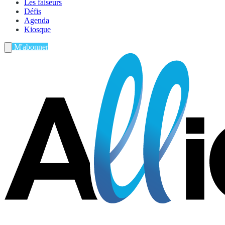
Les faiseurs
Défis
Agenda
Kiosque
M'abonner