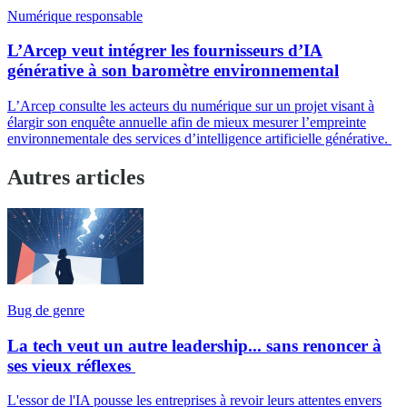
Numérique responsable
L’Arcep veut intégrer les fournisseurs d’IA
générative à son baromètre environnemental
L’Arcep consulte les acteurs du numérique sur un projet visant à
élargir son enquête annuelle afin de mieux mesurer l’empreinte
environnementale des services d’intelligence artificielle générative.
Autres articles
Bug de genre
La tech veut un autre leadership... sans renoncer à
ses vieux réflexes
L'essor de l'IA pousse les entreprises à revoir leurs attentes envers