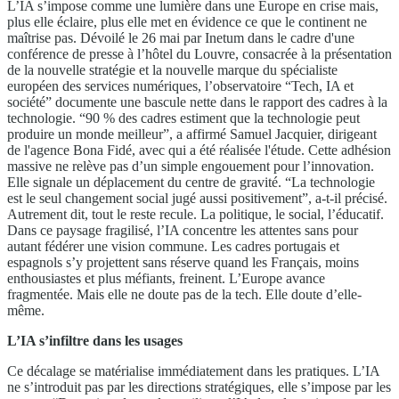
L’IA s’impose comme une lumière dans une Europe en crise mais,
plus elle éclaire, plus elle met en évidence ce que le continent ne
maîtrise pas. Dévoilé le 26 mai par Inetum dans le cadre d'une
conférence de presse à l’hôtel du Louvre, consacrée à la présentation
de la nouvelle stratégie et la nouvelle marque du spécialiste
européen des services numériques, l’observatoire “Tech, IA et
société” documente une bascule nette dans le rapport des cadres à la
technologie. “90 % des cadres estiment que la technologie peut
produire un monde meilleur”, a affirmé Samuel Jacquier, dirigeant
de l'agence Bona Fidé, avec qui a été réalisée l'étude. Cette adhésion
massive ne relève pas d’un simple engouement pour l’innovation.
Elle signale un déplacement du centre de gravité. “La technologie
est le seul changement social jugé aussi positivement”, a-t-il précisé.
Autrement dit, tout le reste recule. La politique, le social, l’éducatif.
Dans ce paysage fragilisé, l’IA concentre les attentes sans pour
autant fédérer une vision commune. Les cadres portugais et
espagnols s’y projettent sans réserve quand les Français, moins
enthousiastes et plus méfiants, freinent. L’Europe avance
fragmentée. Mais elle ne doute pas de la tech. Elle doute d’elle-
même.
L’IA s’infiltre dans les usages
Ce décalage se matérialise immédiatement dans les pratiques. L’IA
ne s’introduit pas par les directions stratégiques, elle s’impose par les