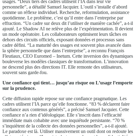
usages. “Deux tiers des cadres utilisent l’IA dans leur vie
personnelle”, a détaillé Samuel Jacquier. L’outil s’installe d’abord
comme un réflexe individuel. Recherche, reformulation, assistance
quotidienne. Le problème, c’est qu’il entre dans l’entreprise par
effraction. “Un cadre sur deux dit l’utiliser de manière cachée”, a-t-il
ajouté. Le Shadow AI ne relève plus de l’expérimentation. Il devient
un mode opératoire. Les collaborateurs optimisent leurs tâches en
dehors des circuits officiels, exposant données et processus sans
cadre défini. “La maturité des usages est souvent plus avancée dans
la sphère personnelle que dans l’entreprise”, a reconnu François
Fleutiaux, CEO Euromed – Inetum. Cette inversion des dynamiques
bouleverse les modèles classiques de transformation. L’innovation
ne descend plus des directions IT. Elle remonte des utilisateurs,
souvent sans garde-fou.
Une confiance qui tient… jusqu’au risque ou L’usage l’emporte
sur la prudence.
Cette diffusion rapide repose sur une confiance pragmatique. Les
cadres utilisent l’IA parce qu’elle fonctionne. “83 % déclarent faire
confiance aux contenus générés”, a précisé Samuel Jacquier. Cette
confiance n’a rien d’idéologique. Elle s’inscrit dans l’efficacité
immédiate mais cohabite avec une inquiétude persistante. “70 %
s’inquiètent de la collecte des données personnelles”, a-t-il ajouté.
Le paradoxe est là. Utiliser massivement un outil dont on redoute les