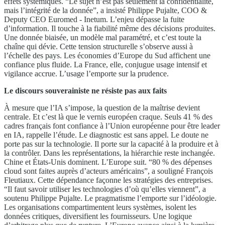
effets systémiques. “Le sujet n’est pas seulement la confidentialité,
mais l’intégrité de la donnée”, a insisté Philippe Pujalte, COO &
Deputy CEO Euromed - Inetum. L’enjeu dépasse la fuite
d’information. Il touche à la fiabilité même des décisions produites.
Une donnée biaisée, un modèle mal paramétré, et c’est toute la
chaîne qui dévie. Cette tension structurelle s’observe aussi à
l’échelle des pays. Les économies d’Europe du Sud affichent une
confiance plus fluide. La France, elle, conjugue usage intensif et
vigilance accrue. L’usage l’emporte sur la prudence.
Le discours souverainiste ne résiste pas aux faits
À mesure que l’IA s’impose, la question de la maîtrise devient
centrale. Et c’est là que le vernis européen craque. Seuls 41 % des
cadres français font confiance à l’Union européenne pour être leader
en IA, rappelle l’étude. Le diagnostic est sans appel. Le doute ne
porte pas sur la technologie. Il porte sur la capacité à la produire et à
la contrôler. Dans les représentations, la hiérarchie reste inchangée.
Chine et États-Unis dominent. L’Europe suit. “80 % des dépenses
cloud sont faites auprès d’acteurs américains”, a souligné François
Fleutiaux. Cette dépendance façonne les stratégies des entreprises.
“Il faut savoir utiliser les technologies d’où qu’elles viennent”, a
soutenu Philippe Pujalte. Le pragmatisme l’emporte sur l’idéologie.
Les organisations compartimentent leurs systèmes, isolent les
données critiques, diversifient les fournisseurs. Une logique