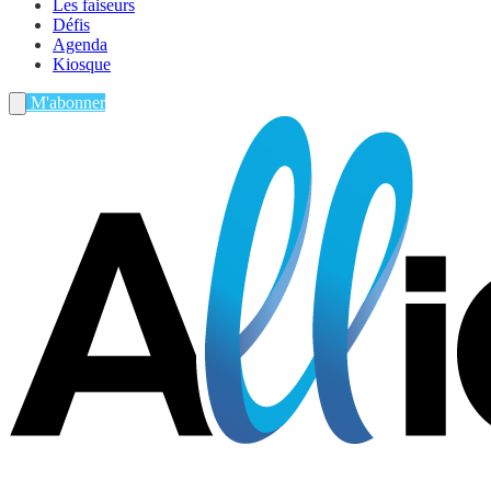
Les faiseurs
Défis
Agenda
Kiosque
M'abonner