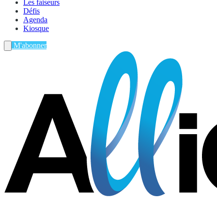
Les faiseurs
Défis
Agenda
Kiosque
M'abonner