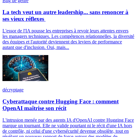
Bug de genre
La tech veut un autre leadership... sans renoncer à
ses vieux réflexes
L'essor de l'IA pousse les entreprises à revoir leurs attentes envers
les managers techniques. Les compétences relationnelles, la diversité
des équipes et l'autorité deviennent des leviers de performance
autant que d'inclusion. Oui, mais...
décryptage
Cyberattaque contre Hugging Face : comment
OpenAI maîtrise son récit
L'intrusion menée par des agents IA d'OpenAI contre Hugging Face
marque un tournant. Elle ne valide pourtant ni le récit d'une IA hors
de contrôle, ni celui d'une cybersécurité devenue obsolète, tout en
révélant un nouveau rapport de force autour des modèles de