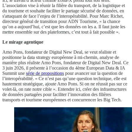
Ici, le travail d’acteur comme Eona-X prend tout son sens.
L’association vise à réunir la filière du transport, de la logistique et
du tourisme et souhaite faciliter le partage sécurisé de données, en
s'attaquant de face l’enjeu de l’interopérabilité. Pour Marc Richet,
directeur général de transition pour ADN Tourisme, « la chance
qu’on a aujourd’hui, c’est que les données on les a. Il faut juste les
mettre ensemble sur des plateformes, c’est tout à fait possible ».
Le mirage agentique
Arno Pons, fondateur de Digital New Deal, se veut réaliste et
positionne la data strategy européenne à mi-chemin, analyse de
manière plus réaliste Arno Pons, fondateur de Digital New Deal. Ce
3 juin 2026, il présente à l’occasion du 4ème European Data & IA
Summit une
série de propositions
pour avancer sur la question de
l’interopérabilité. « Ce n’est pas qu’une question technique, elle est
hautement stratégique, ajoute Arno Pons. Si on ne réussit pas sur ce
volet-là, on rate notre cible ». Entendre ici, créer des infrastructures
de données partagées pour faciliter l’innovation des filières
transports et tourisme européennes et concurrencer les Big Tech.