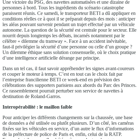
Une victoire du PSG, des navettes automatisées et une dizaine de
personnes à bord. Tous les ingrédients du scénario catastrophe
paraissent réunis. Ce samedi, le transporteur BETI a dû appliquer en
conditions réelles ce à quoi il se préparait depuis des mois : anticiper
les aléas pouvant survenir pendant un trajet effectué par un véhicule
autonome. La question de la sécurité est centrale pour le secteur. Elle
nourrit depuis longtemps les débats, incarnés notamment par le
célèbre « dilemme du tramway ». Face à un accident inévitable,
faut-il privilégier la sécurité d’une personne ou celle d’un groupe ?
Un dilemme éthique sans solution consensuelle, où le choix pratique
d’une intelligence artificielle dérange par principe.
Dans un tel cas, il faut savoir appréhender les signes avant-coureurs
et couper le moteur à temps. C’est en tout cas le choix fait par
l’entreprise francilienne BETI ce week-end en prévision des
célébrations des supporters parisiens aux abords du Parc des Princes.
Ce rassemblement pourrait perturber son service de navettes à
destination de Roland-Garros.
Interopérabilité : le maillon faible
Pour anticiper les différents changements sur la chaussée, une base
de données a été utilisée ou plutôt plusieurs. D’un côté, les caméras
fixées sur les véhicules en service, d’un autre le flux d’informations
de la préfecture de police de Paris et, enfin, celui de la RATP.