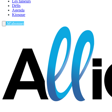
Les faiseurs
Défis
Agenda
Kiosque
M'abonner