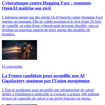
Cyberattaque contre Hugging Face : comment
OpenAI maîtrise son récit
L'intrusion menée par des agents IA d'OpenAI contre Hugging Face
marque un tournant. Elle ne valide pourtant ni le récit d'une IA hors
de contrôle, ni celui d'une cybersécurité devenue obsolète, tout en
révélant un nouveau rapport de force autour des modèles de
frontière.
IA souveraine
La France candidate pour accueillir une AI
Gigafactory soutenue par l'Union européenne
L'État se positionne pour accueillir une infrastructure de calcul
dédiée à l'intelligence artificielle et s'engage à acheter 100 millions
d'euros de capacités de calcul si un projet français est retenu.