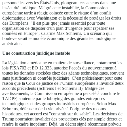
personnelles vers les États-Unis, plongeant ces acteurs dans une
insécurité juridique. Malgré cette instabilité, la Commission
européenne tarde à réagir, coincée entre le risque d’un conflit
diplomatique avec Washington et la nécessité de protéger les droits
des Européens. "Il est plus que jamais essentiel pour toute
organisation de disposer d’un plan d’urgence pour rapatrier ses
données en Europe", s'alarme Max Schrems. Un scénario qui
bouleverserait le modèle économique des géants technologiques
américains.
Une construction juridique instable
La législation américaine en matière de surveillance, notamment les
lois FISA702 et EO 12.333, autorise l’accès du gouvernement à
toutes les données stockées chez des géants technologiques, souvent
sans justification ni contrôle judiciaire. C’est précisément pour cette
raison que la Cour de justice de l’Union européenne a invalidé deux
accords précédents (Schrems I et Schrems II). Malgré ces
avertissements, la Commission européenne a persisté à conclure le
TADPF, soutenue par le lobbying des grandes entreprises
technologiques et des groupes industriels européens. Selon Max
Schrems, défenseur de la vie privée à l’origine des recours
historiques, cet accord est "construit sur du sable". Les décisions de
Trump pourraient invalider des protections clés par simple décret et
rendre le cadre inopérant. Déjà, un décret signé récemment prévoit