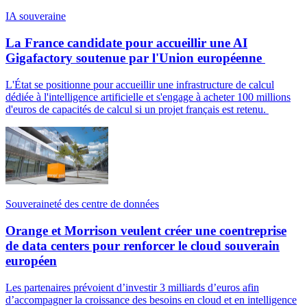
IA souveraine
La France candidate pour accueillir une AI
Gigafactory soutenue par l'Union européenne
L'État se positionne pour accueillir une infrastructure de calcul
dédiée à l'intelligence artificielle et s'engage à acheter 100 millions
d'euros de capacités de calcul si un projet français est retenu.
Souveraineté des centre de données
Orange et Morrison veulent créer une coentreprise
de data centers pour renforcer le cloud souverain
européen
Les partenaires prévoient d’investir 3 milliards d’euros afin
d’accompagner la croissance des besoins en cloud et en intelligence