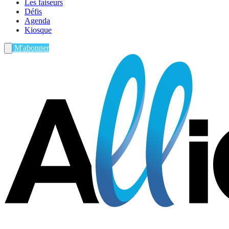
Les faiseurs
Défis
Agenda
Kiosque
M'abonner