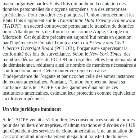
masse organisée par les États-Unis qui pratique la captation des
données personnelles de citoyens européens, via des entreprises
américaines. Pour encadrer ces pratiques, l’Union européenne et les
États-Unis s’appuient sur le
Transatlantic Data Privacy Framework
(TADPF), un accord controversé permettant le transfert de données
outre-Atlantique vers des fournisseurs comme Apple, Google ou
Microsoft. Cet équilibre précaire est aujourd’hui remis en question
par l'ingérence de Donald Trump au sein du
Privacy and Civil
Liberties Oversight Board
(PCLOB), l’organisme supervisant la
conformité des lois de surveillance. Selon le
New York Times
, des
membres démocrates du PCLOB ont reçu des lettres leur demandant
de démissionner, réduisant ainsi le nombre de membres nécessaires à
son fonctionnement. Cette manœuvre remet en cause
l’indépendance de l’organe et par ricochet celle des autres instances
de recours américaines. Pourtant, l’Union européenne basait sa
confiance dans le TADPF sur des garanties émanant de ces
institutions américaines, estimant leur protection comme équivalente
aux lois européennes.
Un vide juridique imminent
Si le TADPF venait à s’effondrer, les conséquences seraient lourdes
pour des milliers d’entreprises, d’administrations et d’écoles de l’UE
qui dépendent des services de cloud américains. Une annulation de
l’accord rendrait immédiatement illégal tout transfert de données