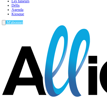
Les faiseurs
Défis
Agenda
Kiosque
M'abonner