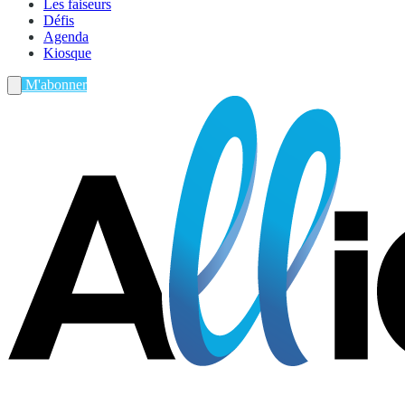
Les faiseurs
Défis
Agenda
Kiosque
M'abonner