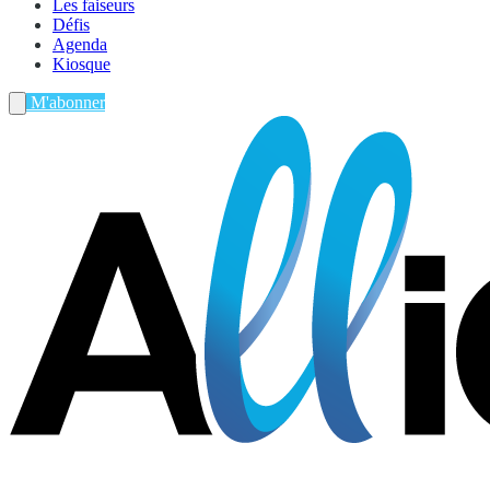
Les faiseurs
Défis
Agenda
Kiosque
M'abonner