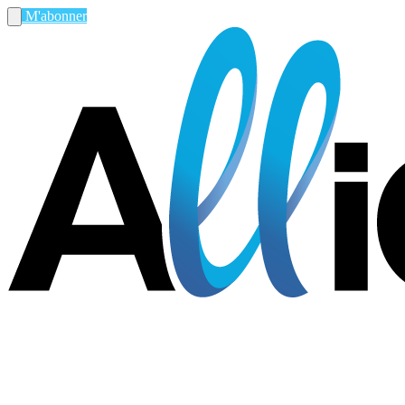
M'abonner