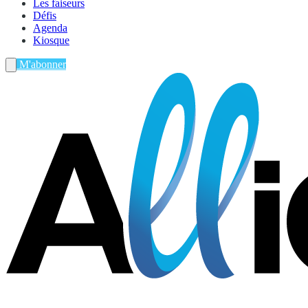
Les faiseurs
Défis
Agenda
Kiosque
M'abonner