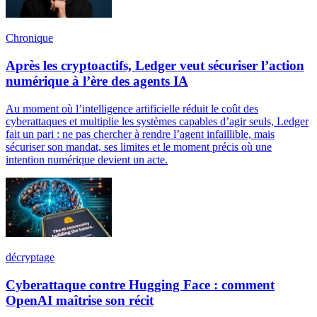
Chronique
Après les cryptoactifs, Ledger veut sécuriser l’action
numérique à l’ère des agents IA
Au moment où l’intelligence artificielle réduit le coût des
cyberattaques et multiplie les systèmes capables d’agir seuls, Ledger
fait un pari : ne pas chercher à rendre l’agent infaillible, mais
sécuriser son mandat, ses limites et le moment précis où une
intention numérique devient un acte.
décryptage
Cyberattaque contre Hugging Face : comment
OpenAI maîtrise son récit