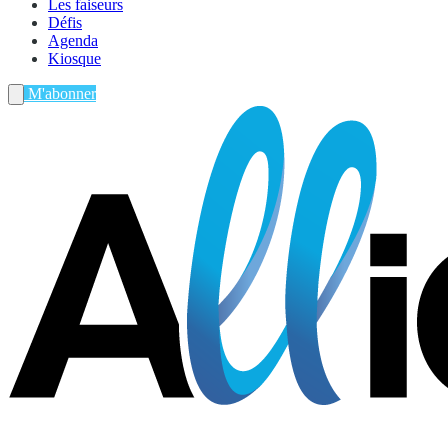
Les faiseurs
Défis
Agenda
Kiosque
M'abonner