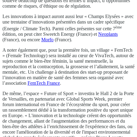
soulève beaucoup de questions en termes d’impact, d’opportunités
comme de risques, d’éthique ou de régulation.
Les innovations à impact auront aussi leur « Champs Elysées » avec
une trentaine d’innovations présentées dans un cadre spécifique
ème
(Energie / Climate Tech). Parmi celles présentes sur cette 7
édition, on peut citer Sweetch Energy (France) et
Neoplants
(France), ou encore
Morfo
(France).
A noter également que, pour la première fois, un village « FemTech
» (Female Technology) sera installé au cœur de VivaTech, autour de
sujets comme le bien-être féminin, la santé menstruelle, la
reproduction et la contraception, la grossesse et l’allaitement, la santé
mentale, etc. Un challenge à destination des start-up proposant de
l’innovation en matière de santé des femmes sera organisé avec
l’association
FemTech France
.
De même, l’espace « Future of Sport » investira le Hall 2 de la Porte
de Versailles, en partenariat avec Global Sports Week, premier
forum international en France de l’écosystème du sport, pour créer
un rassemblement dédié à la transformation positive du sport unique
en Europe. « L'innovation et la technologie créent des opportunités
de changement, allant de l'augmentation des performances et du
bien-être des athlètes à l’enrichissement de l'expérience des fans, ou
encore l'amélioration de la diversité et de l'impact environnemental