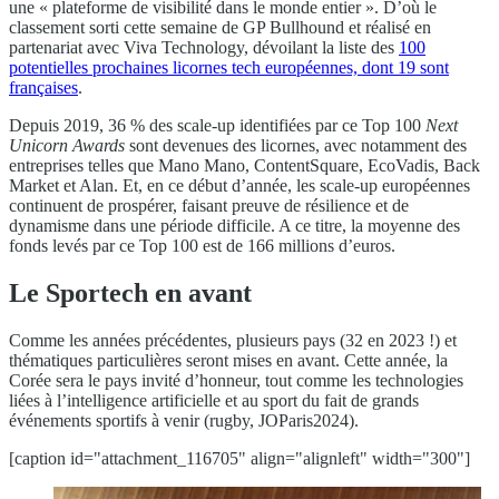
une « plateforme de visibilité dans le monde entier ». D’où le
classement sorti cette semaine de GP Bullhound et réalisé en
partenariat avec Viva Technology, dévoilant la liste des
100
potentielles prochaines licornes tech européennes, dont 19 sont
françaises
.
Depuis 2019, 36 % des scale-up identifiées par ce Top 100
Next
Unicorn Awards
sont devenues des licornes, avec notamment des
entreprises telles que Mano Mano, ContentSquare, EcoVadis, Back
Market et Alan. Et, en ce début d’année, les scale-up européennes
continuent de prospérer, faisant preuve de résilience et de
dynamisme dans une période difficile. A ce titre, la moyenne des
fonds levés par ce Top 100 est de 166 millions d’euros.
Le Sportech en avant
Comme les années précédentes, plusieurs pays (32 en 2023 !) et
thématiques particulières seront mises en avant. Cette année, la
Corée sera le pays invité d’honneur, tout comme les technologies
liées à l’intelligence artificielle et au sport du fait de grands
événements sportifs à venir (rugby, JOParis2024).
[caption id="attachment_116705" align="alignleft" width="300"]