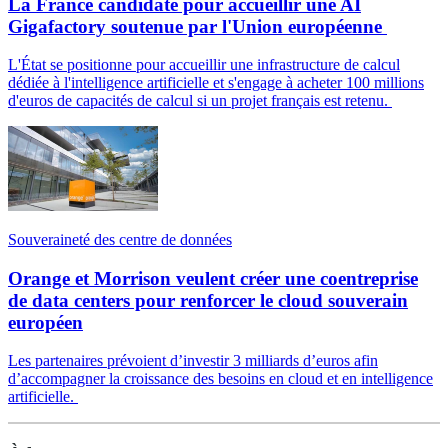
La France candidate pour accueillir une AI
Gigafactory soutenue par l'Union européenne
L'État se positionne pour accueillir une infrastructure de calcul
dédiée à l'intelligence artificielle et s'engage à acheter 100 millions
d'euros de capacités de calcul si un projet français est retenu.
Souveraineté des centre de données
Orange et Morrison veulent créer une coentreprise
de data centers pour renforcer le cloud souverain
européen
Les partenaires prévoient d’investir 3 milliards d’euros afin
d’accompagner la croissance des besoins en cloud et en intelligence
artificielle.