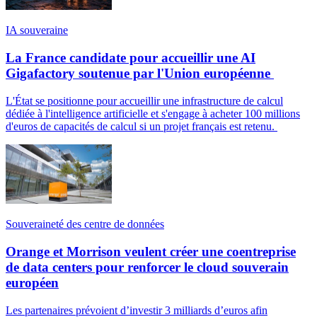
IA souveraine
La France candidate pour accueillir une AI
Gigafactory soutenue par l'Union européenne
L'État se positionne pour accueillir une infrastructure de calcul
dédiée à l'intelligence artificielle et s'engage à acheter 100 millions
d'euros de capacités de calcul si un projet français est retenu.
Souveraineté des centre de données
Orange et Morrison veulent créer une coentreprise
de data centers pour renforcer le cloud souverain
européen
Les partenaires prévoient d’investir 3 milliards d’euros afin