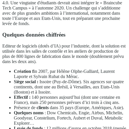
4.0. Une vingtaine d'étudiants devrait ainsi intégrer le « Braincube
Tech Campus » à l’automne 2020. Un challenge qui s’additionne
avec de plus grandes ambitions à l’international, notamment dans
toute l’Europe et aux Etats-Unis, tout en préparant une prochaine
levée de fonds.
Quelques données chiffrées
Editeur de logiciels (dotés d’IA) pour l’industrie, dont la solution est
utilisée dans les salles de contrôle et les ateliers de production de
plus de 800 lignes de fabrication dans le monde (doublement prévu
dans les deux ans).
Création f
in 2007, par Hélène Olphe-Galliard, Laurent
Laporte et Sylvain Rubat du Mérac.
Siège social :
Issoire (Puy-de-Dôme). Six agences sur quatre
continents, dont une au Brésil, à Versailles, aux Etats-Unis
(Boston) et à Issoire.
Effectif :
140 personnes aujourd’hui (dont une centaine en
France), mais 250 personnes prévues d’ici trois à cinq ans.
Présence de
clients
dans 35 pays (Europe, Amériques, Asie).
Quelques noms
: Dow Chemicals, Engie, Airbus, Michelin,
Goodyear, Constelium, Fortech, Aubert et Duval, Metabolic
Explorer…
Levée de fonds
: 12 millions d’euros en octobre 2018 (menée