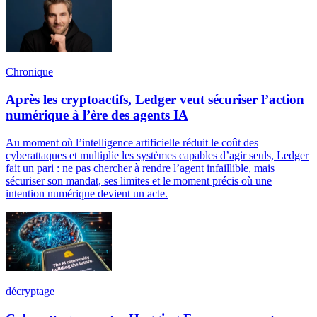
Chronique
Après les cryptoactifs, Ledger veut sécuriser l’action
numérique à l’ère des agents IA
Au moment où l’intelligence artificielle réduit le coût des
cyberattaques et multiplie les systèmes capables d’agir seuls, Ledger
fait un pari : ne pas chercher à rendre l’agent infaillible, mais
sécuriser son mandat, ses limites et le moment précis où une
intention numérique devient un acte.
décryptage