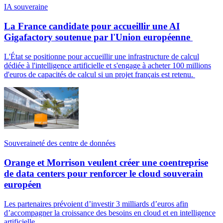
IA souveraine
La France candidate pour accueillir une AI
Gigafactory soutenue par l'Union européenne
L'État se positionne pour accueillir une infrastructure de calcul
dédiée à l'intelligence artificielle et s'engage à acheter 100 millions
d'euros de capacités de calcul si un projet français est retenu.
Souveraineté des centre de données
Orange et Morrison veulent créer une coentreprise
de data centers pour renforcer le cloud souverain
européen
Les partenaires prévoient d’investir 3 milliards d’euros afin
d’accompagner la croissance des besoins en cloud et en intelligence
artificielle.