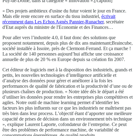
Puy-de-Dôme, dans la catégorie « Innovation ».[/caption]
« Des projets ambitieux d'usine du futur voient le jour en France.
Mais elle reste encore en surface du tissu industriel,
écrivait
récemment dans Les Echos Agnès Pannier-Runacher
, secrétaire
d'Etat auprès du ministre de l'Economie et des Finances…
Pour aller vers l’industrie 4.0, il faut donc des solutions que
proposent notamment, depuis plus de dix ans maintenant;Braincube,
société installée à Issoire, près de Clermont-Ferrand. Et ça marche !
La société de 140 personnes aujourd’hui affiche une croissance
annuelle de plus de 20 % en Europe depuis sa création fin 2007.
Cet éditeur de logiciels met à la disposition des industriels, grands et
petits, les nouvelles technologies d’intelligence artificielle et
d’analyse des données pour gérer et améliorer à la fois les
performances de qualité de fabrication et la productivité d’une ou de
plusieurs chaînes de production. « Notre idée dès le départ a été
d’utiliser les données pour rendre les entreprises plus compétitives et
agiles. Notre outil de machine learning permet d’identifier les
facteurs les plus influents sur ce que les industriels ne maîtrisent pas
très bien dans leur process. L’objectif étant d’apporter une meilleure
capacité de prises de décision dans un environnement très technique
», explique Laurent Laporte, cofondateur de l’entreprise. Ce peut
être des problèmes de performance machine, de variabilité de
consommations énergétiques, de qualité produits…