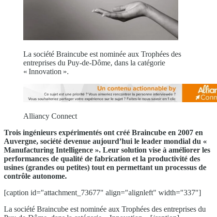
La société Braincube est nominée aux Trophées des
entreprises du Puy-de-Dôme, dans la catégorie
« Innovation ».
Alliancy Connect
T
rois ingénieurs expérimentés
ont
créé
Braincube
en 2007
en
Auvergne
, société devenue aujourd’hui l
e leader mondial d
u «
Manufacturing
I
ntelligence
». Leur solution vise à amé
liorer l
es
performances
de qualité de fabrication et la productivité de
s
usines
(grandes ou petites)
tout en permettant un processus de
contrôle autonome
.
[caption id="attachment_73677" align="alignleft" width="337"]
La société Braincube est nominée aux Trophées des entreprises du