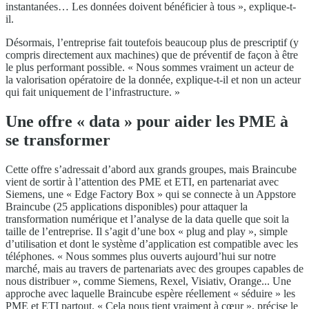
instantanées… Les données doivent bénéficier à tous », explique-t-
il.
Désormais, l’entreprise fait toutefois beaucoup plus de prescriptif (y
compris directement aux machines) que de préventif de façon à être
le plus performant possible. « Nous sommes vraiment un acteur de
la valorisation opératoire de la donnée, explique-t-il et non un acteur
qui fait uniquement de l’infrastructure. »
Une offre « data » pour aider les PME à
se transformer
Cette offre s’adressait d’abord aux grands groupes, mais Braincube
vient de sortir à l’attention des PME et ETI, en partenariat avec
Siemens, une « Edge Factory Box » qui se connecte à un Appstore
Braincube (25 applications disponibles) pour attaquer la
transformation numérique et l’analyse de la data quelle que soit la
taille de l’entreprise. Il s’agit d’une box « plug and play », simple
d’utilisation et dont le système d’application est compatible avec les
téléphones. « Nous sommes plus ouverts aujourd’hui sur notre
marché, mais au travers de partenariats avec des groupes capables de
nous distribuer », comme Siemens, Rexel, Visiativ, Orange... Une
approche avec laquelle Braincube espère réellement « séduire » les
PME et ETI partout. « Cela nous tient vraiment à cœur », précise le