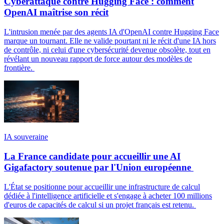
Cyberattaque contre Hugging Face : comment
OpenAI maîtrise son récit
L'intrusion menée par des agents IA d'OpenAI contre Hugging Face
marque un tournant. Elle ne valide pourtant ni le récit d'une IA hors
de contrôle, ni celui d'une cybersécurité devenue obsolète, tout en
révélant un nouveau rapport de force autour des modèles de
frontière.
IA souveraine
La France candidate pour accueillir une AI
Gigafactory soutenue par l'Union européenne
L'État se positionne pour accueillir une infrastructure de calcul
dédiée à l'intelligence artificielle et s'engage à acheter 100 millions
d'euros de capacités de calcul si un projet français est retenu.