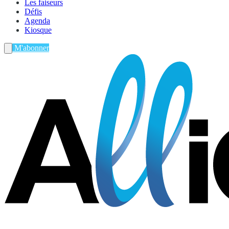
Les faiseurs
Défis
Agenda
Kiosque
M'abonner