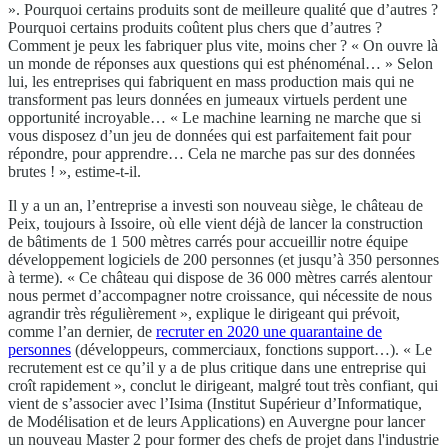
». Pourquoi certains produits sont de meilleure qualité que d’autres ?
Pourquoi certains produits coûtent plus chers que d’autres ?
Comment je peux les fabriquer plus vite, moins cher ? « On ouvre là
un monde de réponses aux questions qui est phénoménal… » Selon
lui, les entreprises qui fabriquent en mass production mais qui ne
transforment pas leurs données en jumeaux virtuels perdent une
opportunité incroyable… « Le machine learning ne marche que si
vous disposez d’un jeu de données qui est parfaitement fait pour
répondre, pour apprendre… Cela ne marche pas sur des données
brutes ! », estime-t-il.
Il y a un an, l’entreprise a investi son nouveau siège, le château de
Peix, toujours à Issoire, où elle vient déjà de lancer la construction
de bâtiments de 1 500 mètres carrés pour accueillir notre équipe
développement logiciels de 200 personnes (et jusqu’à 350 personnes
à terme). « Ce château qui dispose de 36 000 mètres carrés alentour
nous permet d’accompagner notre croissance, qui nécessite de nous
agrandir très régulièrement », explique le dirigeant qui prévoit,
comme l’an dernier, de
recruter en 2020 une quarantaine de
personnes
(développeurs, commerciaux, fonctions support…). « Le
recrutement est ce qu’il y a de plus critique dans une entreprise qui
croît rapidement », conclut le dirigeant, malgré tout très confiant, qui
vient de s’associer avec l’Isima (Institut Supérieur d’Informatique,
de Modélisation et de leurs Applications) en Auvergne pour lancer
un nouveau Master 2 pour former des chefs de projet dans l'industrie