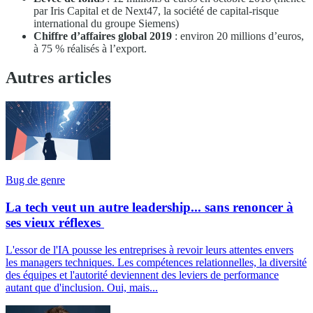
par Iris Capital et de Next47, la société de capital-risque
international du groupe Siemens)
Chiffre d’affaires global 2019
: environ 20 millions d’euros,
à 75 % réalisés à l’export.
Autres articles
Bug de genre
La tech veut un autre leadership... sans renoncer à
ses vieux réflexes
L'essor de l'IA pousse les entreprises à revoir leurs attentes envers
les managers techniques. Les compétences relationnelles, la diversité
des équipes et l'autorité deviennent des leviers de performance
autant que d'inclusion. Oui, mais...