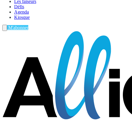
Les faiseurs
Défis
Agenda
Kiosque
M'abonner