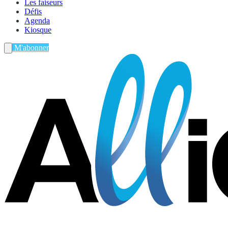
Les faiseurs
Défis
Agenda
Kiosque
M'abonner