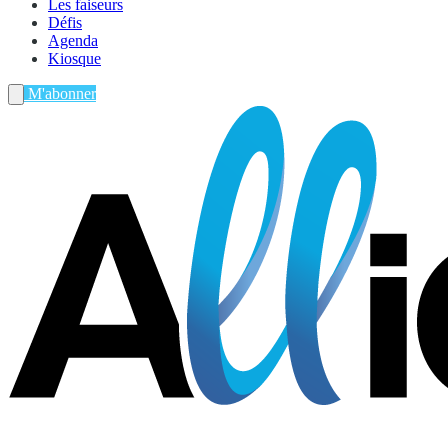
Les faiseurs
Défis
Agenda
Kiosque
M'abonner