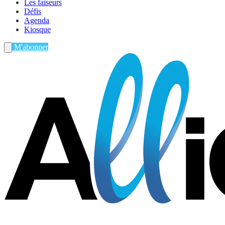
Les faiseurs
Défis
Agenda
Kiosque
M'abonner