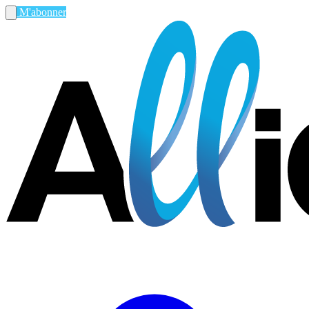
M'abonner