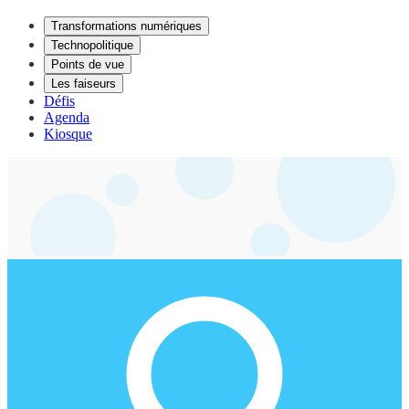
Transformations numériques
Technopolitique
Points de vue
Les faiseurs
Défis
Agenda
Kiosque