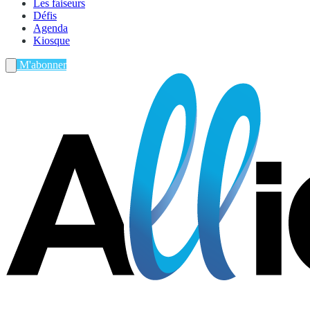
Les faiseurs
Défis
Agenda
Kiosque
M'abonner