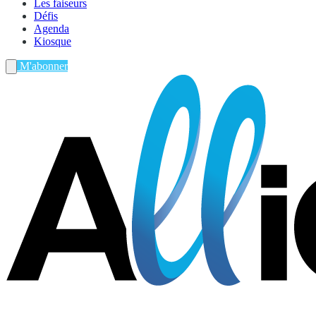
Les faiseurs
Défis
Agenda
Kiosque
M'abonner