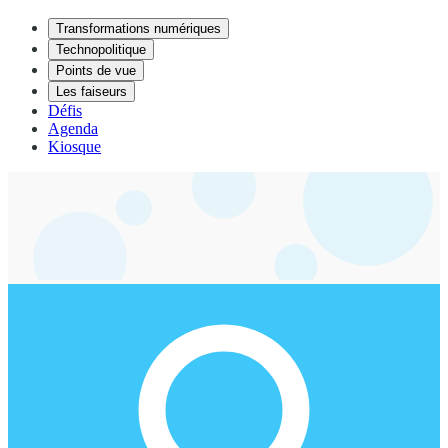
Transformations numériques
Technopolitique
Points de vue
Les faiseurs
Défis
Agenda
Kiosque