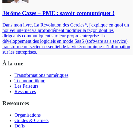
Jérôme Cazes – PME : savoir communiquer !
Dans mon livre, La Révolution des Cercles*, j'explique en quoi un
nouvel internet va profondément modifier la façon dont les
dirigeants communiquent sur leur propre entreprise. Le
développement des logiciels en mode SaaS (software as a service),
transforme un secteur essentiel de la vie économique : l’information
sur les entreprises.
À la une
Transformations numériques
Technopolitique
Les Faiseurs
Ressources
Ressources
Organisations
Guides & Carnets
Défis