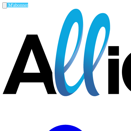
M'abonner