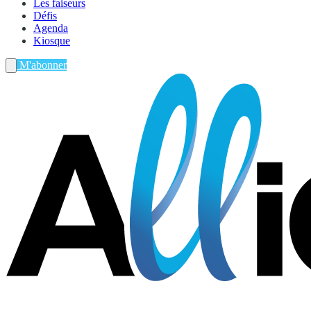
Les faiseurs
Défis
Agenda
Kiosque
M'abonner