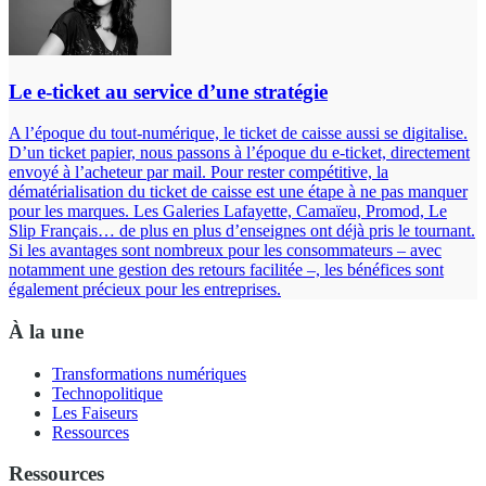
Le e-ticket au service d’une stratégie
A l’époque du tout-numérique, le ticket de caisse aussi se digitalise.
D’un ticket papier, nous passons à l’époque du e-ticket, directement
envoyé à l’acheteur par mail. Pour rester compétitive, la
dématérialisation du ticket de caisse est une étape à ne pas manquer
pour les marques. Les Galeries Lafayette, Camaïeu, Promod, Le
Slip Français… de plus en plus d’enseignes ont déjà pris le tournant.
Si les avantages sont nombreux pour les consommateurs – avec
notamment une gestion des retours facilitée –, les bénéfices sont
également précieux pour les entreprises.
À la une
Transformations numériques
Technopolitique
Les Faiseurs
Ressources
Ressources