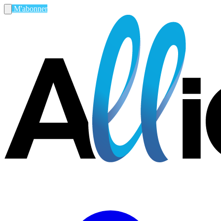
M'abonner