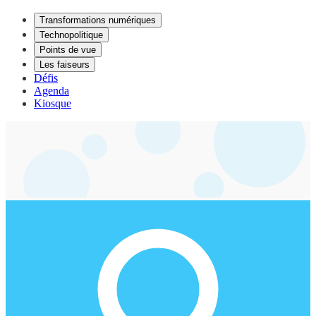
Transformations numériques
Technopolitique
Points de vue
Les faiseurs
Défis
Agenda
Kiosque