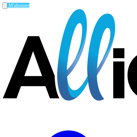
M'abonner