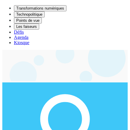
Transformations numériques
Technopolitique
Points de vue
Les faiseurs
Défis
Agenda
Kiosque