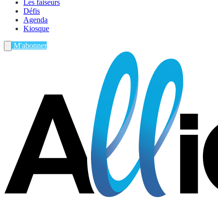
Les faiseurs
Défis
Agenda
Kiosque
M'abonner