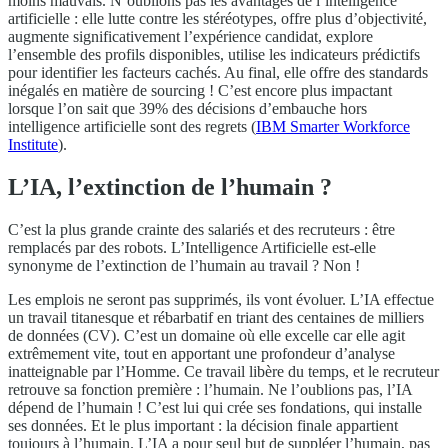
moins mauvais. N’oublions pas les avantages de l’intelligence
artificielle : elle lutte contre les stéréotypes, offre plus d’objectivité,
augmente significativement l’expérience candidat, explore
l’ensemble des profils disponibles, utilise les indicateurs prédictifs
pour identifier les facteurs cachés. Au final, elle offre des standards
inégalés en matière de sourcing ! C’est encore plus impactant
lorsque l’on sait que 39% des décisions d’embauche hors
intelligence artificielle sont des regrets (
IBM Smarter Workforce
Institute
).
L’IA, l’extinction de l’humain ?
C’est la plus grande crainte des salariés et des recruteurs : être
remplacés par des robots. L’Intelligence Artificielle est-elle
synonyme de l’extinction de l’humain au travail ? Non !
Les emplois ne seront pas supprimés, ils vont évoluer. L’IA effectue
un travail titanesque et rébarbatif en triant des centaines de milliers
de données (CV). C’est un domaine où elle excelle car elle agit
extrêmement vite, tout en apportant une profondeur d’analyse
inatteignable par l’Homme. Ce travail libère du temps, et le recruteur
retrouve sa fonction première : l’humain. Ne l’oublions pas, l’IA
dépend de l’humain ! C’est lui qui crée ses fondations, qui installe
ses données. Et le plus important : la décision finale appartient
toujours à l’humain. L’IA a pour seul but de suppléer l’humain, pas