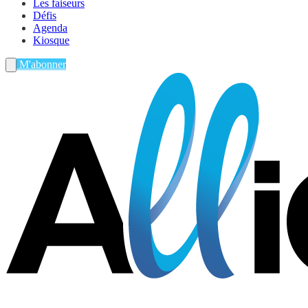
Les faiseurs
Défis
Agenda
Kiosque
M'abonner