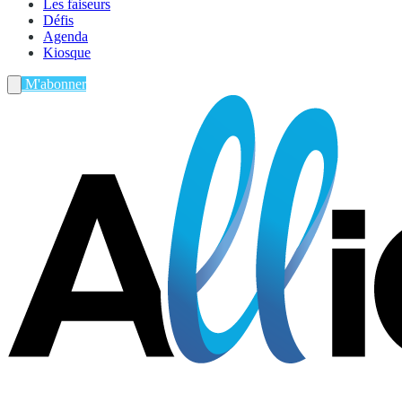
Les faiseurs
Défis
Agenda
Kiosque
M'abonner