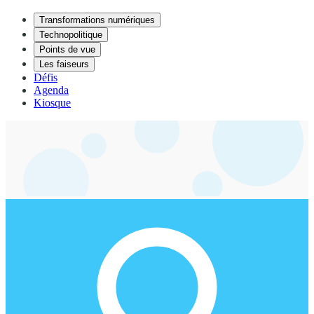
Transformations numériques
Technopolitique
Points de vue
Les faiseurs
Défis
Agenda
Kiosque