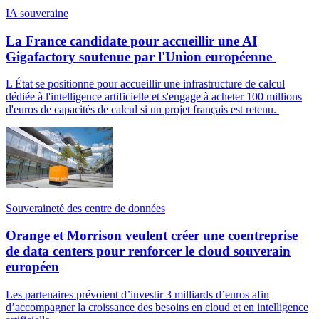
IA souveraine
La France candidate pour accueillir une AI
Gigafactory soutenue par l'Union européenne
L'État se positionne pour accueillir une infrastructure de calcul
dédiée à l'intelligence artificielle et s'engage à acheter 100 millions
d'euros de capacités de calcul si un projet français est retenu.
Souveraineté des centre de données
Orange et Morrison veulent créer une coentreprise
de data centers pour renforcer le cloud souverain
européen
Les partenaires prévoient d’investir 3 milliards d’euros afin
d’accompagner la croissance des besoins en cloud et en intelligence