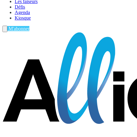
Les faiseurs
Défis
Agenda
Kiosque
M'abonner