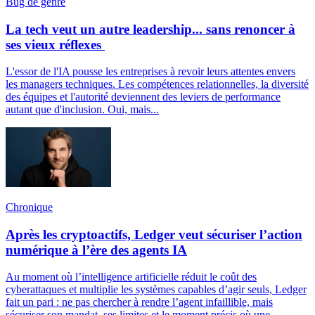
Bug de genre
La tech veut un autre leadership... sans renoncer à
ses vieux réflexes
L'essor de l'IA pousse les entreprises à revoir leurs attentes envers
les managers techniques. Les compétences relationnelles, la diversité
des équipes et l'autorité deviennent des leviers de performance
autant que d'inclusion. Oui, mais...
Chronique
Après les cryptoactifs, Ledger veut sécuriser l’action
numérique à l’ère des agents IA
Au moment où l’intelligence artificielle réduit le coût des
cyberattaques et multiplie les systèmes capables d’agir seuls, Ledger
fait un pari : ne pas chercher à rendre l’agent infaillible, mais
sécuriser son mandat, ses limites et le moment précis où une