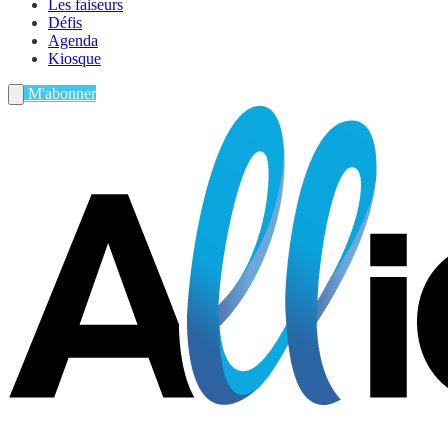
Les faiseurs
Défis
Agenda
Kiosque
M'abonner