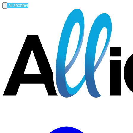
M'abonner