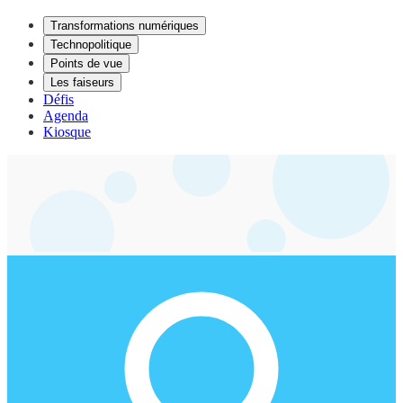
Transformations numériques
Technopolitique
Points de vue
Les faiseurs
Défis
Agenda
Kiosque